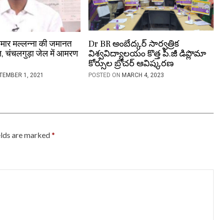
ार मल्लन्ना की जमानत
Dr BR అంబేద్కర్ సార్వత్రిక
, चंचलगुड़ा जेल में आमरण
విశ్వవిద్యాలయం కొత్త పీ.జీ డిప్లొమా
కోర్సుల బ్రోచర్ ఆవిష్కరణ
TEMBER 1, 2021
POSTED ON
MARCH 4, 2023
elds are marked
*