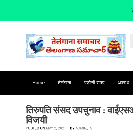
'
S
k
i
p
t
o
c
o
n
Home
तेलंगाना
पड़ोसी राज्य
अपराध
t
e
n
तिरुपति संसद उपचुनाव : वाईएसआर का
t
विजयी
POSTED ON
MAY 2, 2021
BY
ADMIN_TS