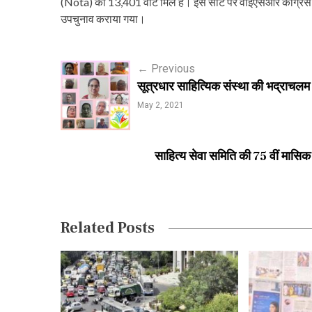
(Nota) को 13,401 वोट मिले हैं। इस सीट पर वाईएसआर कांग्रेस के
उपचुनाव कराया गया।
P
←
Previous
सूत्रधार साहित्यिक संस्था की भद्राचलम पर
o
May 2, 2021
s
t
साहित्य सेवा समिति की 75 वीं मासिक
n
a
v
Related Posts
i
g
a