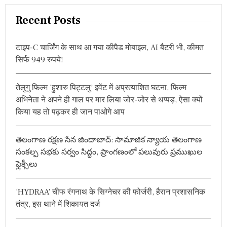
a
r
Recent Posts
c
h
टाइप-C चार्जिंग के साथ आ गया कीपैड मोबाइल, AI बैटरी भी, कीमत
f
सिर्फ 949 रुपये!
o
r
तेलुगु फिल्म ‘हुशारु पिट्टलु’ इवेंट में अप्रत्याशित घटना, फिल्म
:
अभिनेता ने अपने ही गाल पर मार लिया जोर-जोर से थप्पड़, ऐसा क्यों
किया यह तो पढ़कर ही जान पाओगे आप
తెలంగాణ రక్షణ సేన జిందాబాద్: సామాజిక న్యాయ తెలంగాణ
సంకల్ప సభకు సర్వం సిద్ధం, ప్రాంగణంలో పలువురు ప్రముఖుల
ఫ్లెక్సీలు
‘HYDRAA’ चीफ रंगनाथ के सिग्नेचर की फोर्जरी, हैरान प्रशासनिक
तंत्र, इस थाने में शिकायत दर्ज