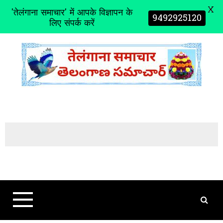
X
'तेलंगाना समाचार' में आपके विज्ञापन के
9492925120
लिए संपर्क करें
S
k
i
p
t
o
c
o
n
t
e
n
t