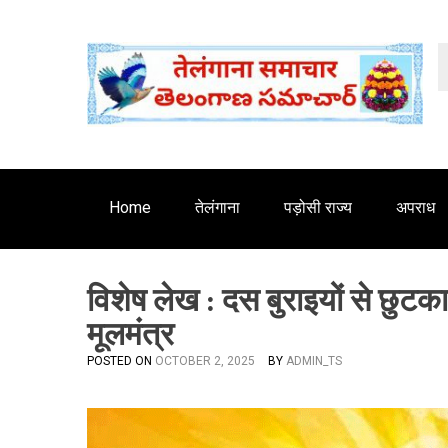
S
'
k
i
p
t
o
c
o
n
Home
तेलंगाना
पड़ोसी राज्य
अपराध
t
e
n
विशेष लेख : दस बुराइयों से छुटका
t
मूलमंत्र
POSTED ON
OCTOBER 2, 2025
BY
ADMIN_TS