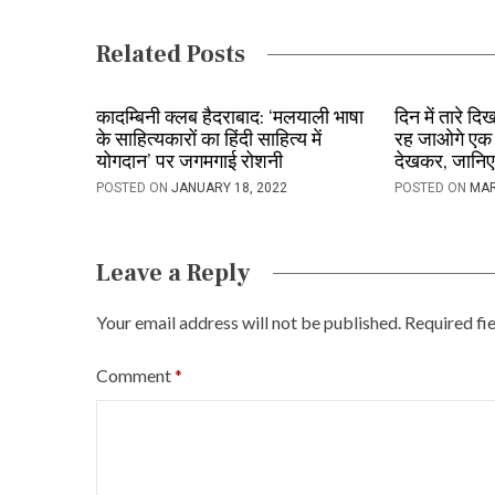
a
Related Posts
v
i
कादम्बिनी क्लब हैदराबाद: ‘मलयाली भाषा
दिन में तारे दि
के साहित्यकारों का हिंदी साहित्य में
रह जाओगे एक 
g
योगदान’ पर जगमगाई रोशनी
देखकर, जानि
a
POSTED ON
JANUARY 18, 2022
POSTED ON
MAR
t
i
Leave a Reply
o
Your email address will not be published.
Required fi
n
Comment
*