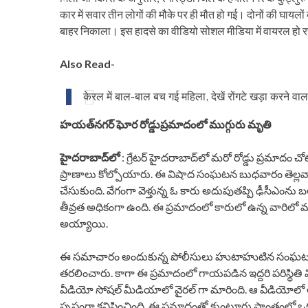
कार में सवार तीन लोगों की मौके पर ही मौत हो गई। दोनों की घायलो
बाहर निकाला। इस हादसे का वीडियो सोशल मीडिया में वायरल हो र
Also Read-
केरल में बाल-बाल बच गई महिला, देखें रोंगटे खड़ा करने वा
హయత్‌నగర్‌ ఘోర రోడ్డుప్రమాదంలో ముగ్గురు మృతి
హైదరాబాద్‌లో
: గ్రేటర్ హైదరాబాద్‌లో మరో రోడ్డు ప్రమాదం చ
ప్రాణాలు కోల్పోయారు. ఈ విషాద సంఘటన బుధవారం తెల్లవ
చేసుకుంది. వేగంగా వెళ్తున్న ఓ కారు అదుపుతప్పి ఢీసీఎం
తీవ్రత అధికంగా ఉంది. ఈ ప్రమాదంలో కారులో ఉన్న వారిలో ము
అయ్యాయి.
ఈ సమాచారం అందుకున్న పోలీసులు హుటాహుటిన సంఘటనా స్థలాని
తరలించారు. కాగా ఈ ప్రమాదంలో గాయపడిన ఇద్దరి పరిస్థితి 
వీడియో సోషల్ మీడియాలో వైరల్ గా మారింది. ఆ వీడియోలో 
స్పష్టంగా కనిపించింది. ఈ ప్రమాదంతో కుంట్లూరు ప్రాంతంలో ఒ