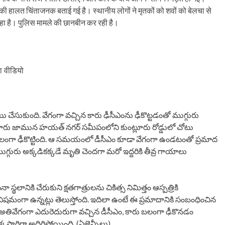
ं की हालत चिंताजनक बताई गई है। स्थानीय लोगों ने मृतकों को शवों को बेलचा से
हा है। पुलिस मामले की छानबीन कर रही है।
ला वीडियो
ోటు చేసుకుంది. వేగంగా వచ్చిన కారు ఢీసీఎంను ఢీకొట్టడంతో ముగ్గురు
ారు జామున హయత్ నగర్ సమీపంలోని కుంట్లూరు రోడ్డులో చోటు
ను బలంగా ఢీకొట్టింది. ఆ సమయంలో డీసీఎం కూడా వేగంగా ఉండటంతో ప్రమాద
గ్గురు అక్కడికక్కడే మృతి చెందగా మరో ఇద్దరికి తీవ్ర గాయాలు
కి చేరుకుని క్షతగాత్రులను చికిత్స నిమిత్తం ఆస్పత్రికి
విషమంగా ఉన్నట్లు తెలుస్తోంది. ఇదిలా ఉంటే ఈ ప్రమాదానికి సంబంధించిన
అతివేగంగా ఎదురెదురుగా వచ్చిన డీసీఎం, కారు బలంగా ఢీకొనడం
క్కసారిగా అదిరిపోయింది. (ఏజెన్సీలు)