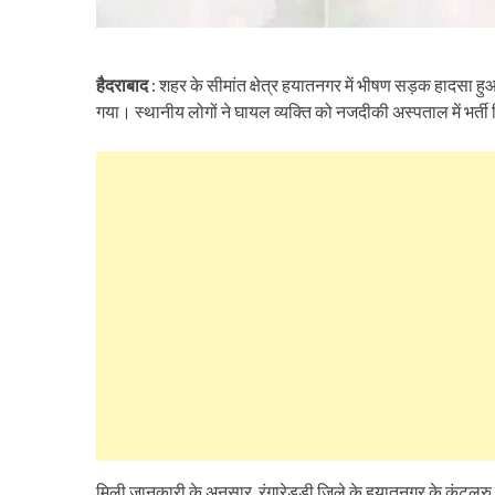
हैदराबाद
: शहर के सीमांत क्षेत्र हयातनगर में भीषण सड़क हादसा हु
गया। स्थानीय लोगों ने घायल व्यक्ति को नजदीकी अस्पताल में भर्ती
मिली जानकारी के अनुसार, रंगारेड्डी जिले के हयातनगर के कुंट्लु