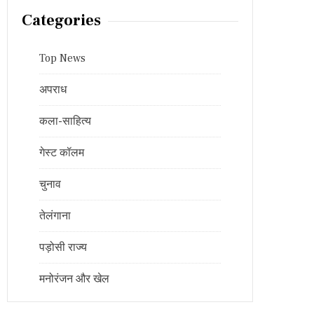
Categories
Top News
अपराध
कला-साहित्य
गेस्ट कॉलम
चुनाव
तेलंगाना
पड़ोसी राज्य
मनोरंजन और खेल