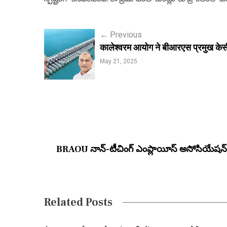
P
←
Previous
कालेश्वरम आयोग ने बीआरएस प्रमुख केसी
o
May 21, 2025
s
t
n
a
v
BRAOU నాన్-టీచింగ్ ఎంప్లాయీస్ అసోసియేషన్ 
i
g
a
Related Posts
t