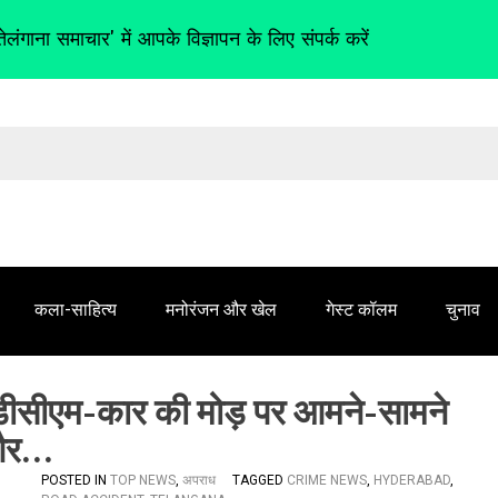
तेलंगाना समाचार' में आपके विज्ञापन के लिए संपर्क करें
कला-साहित्य
मनोरंजन और खेल
गेस्ट कॉलम
चुनाव
ीसीएम-कार की मोड़ पर आमने-सामने
 और…
POSTED IN
TOP NEWS
,
अपराध
TAGGED
CRIME NEWS
,
HYDERABAD
,