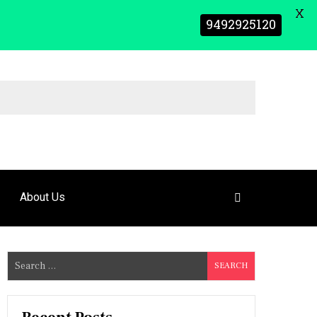
X
9492925120
About Us
S
e
a
r