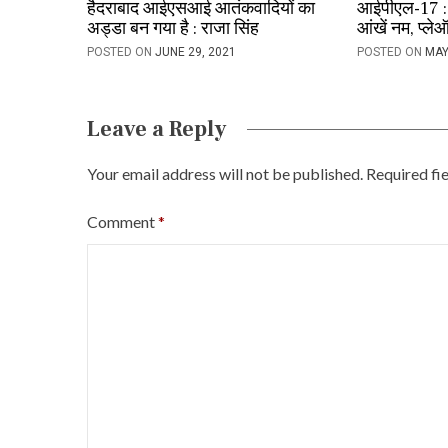
हैदराबाद आईएसआई आतंकवादियों का
आईपीएल-17 : 
i
अड्डा बन गया है : राजा सिंह
आंखें नम, प्लेऑफ
o
POSTED ON
JUNE 29, 2021
POSTED ON
MAY
n
Leave a Reply
Your email address will not be published.
Required fi
Comment
*