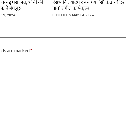
चेन्नई पराजित, धोनी की
हंसध्वनि : यादगार बन गया ‘सौ कंठ रवींद्र
 में बेंगलुरु
गान’ संगीत कार्यक्रम
 19, 2024
POSTED ON
MAY 14, 2024
elds are marked
*