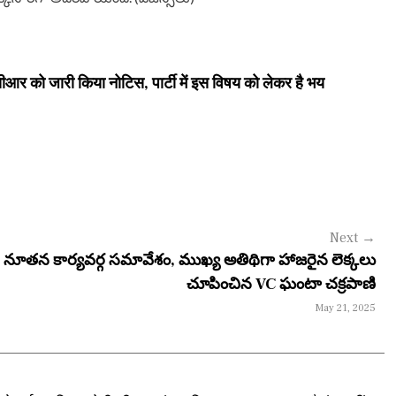
आर को जारी किया नोटिस, पार्टी में इस विषय को लेकर है भय
Next
→
నూతన కార్యవర్గ సమావేశం, ముఖ్య అతిథిగా హాజరైన లెక్కలు
చూపించిన VC ఘంటా చక్రపాణి
May 21, 2025