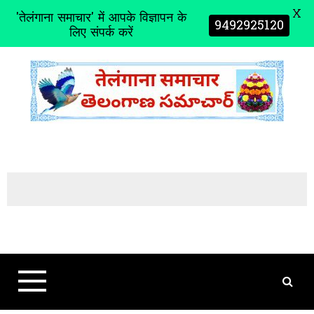
X
'तेलंगाना समाचार' में आपके विज्ञापन के
9492925120
लिए संपर्क करें
S
k
i
p
t
o
c
o
n
t
e
n
t