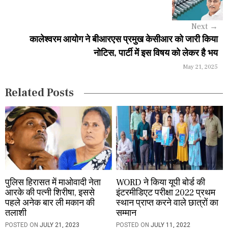
i
Next
→
g
कालेश्वरम आयोग ने बीआरएस प्रमुख केसीआर को जारी किया
a
नोटिस, पार्टी में इस विषय को लेकर है भय
May 21, 2025
t
i
Related Posts
o
n
पुलिस हिरासत में माओवादी नेता
WORD ने किया यूपी बोर्ड की
आरके की पत्नी शिरीषा, इससे
इंटरमीडिएट परीक्षा 2022 प्रथम
पहले अनेक बार ली मकान की
स्थान प्राप्त करने वाले छात्रों का
तलाशी
सम्मान
POSTED ON
JULY 21, 2023
POSTED ON
JULY 11, 2022