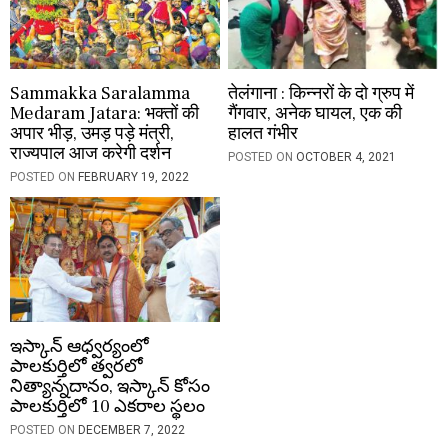
Sammakka Saralamma
तेलंगाना : किन्नरों के दो ग्रुप में
Medaram Jatara: भक्तों की
गैंगवार, अनेक घायल, एक की
अपार भीड़, उमड़ पड़े मंत्री,
हालत गंभीर
राज्यपाल आज करेगी दर्शन
POSTED ON
OCTOBER 4, 2021
POSTED ON
FEBRUARY 19, 2022
ఇస్కాన్ ఆధ్వర్యంలో
పాలకుర్తిలో త్వరలో
నిత్యాన్నదానం, ఇస్కాన్ కోసం
పాలకుర్తిలో 10 ఎకరాల స్థలం
POSTED ON
DECEMBER 7, 2022