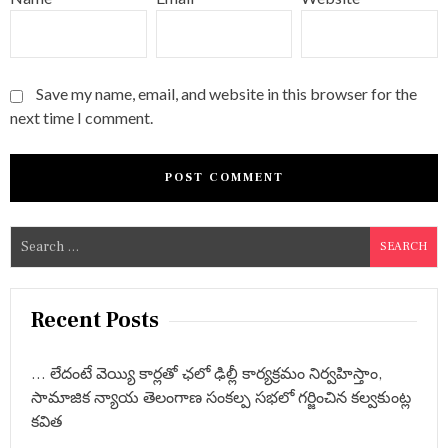
Save my name, email, and website in this browser for the
next time I comment.
S
e
a
r
Recent Posts
c
h
… లేదంటే వెయ్యి కార్లతో ఛలో ఢిల్లీ కార్యక్రమం నిర్వహిస్తాం,
f
సామాజిక న్యాయ తెలంగాణ సంకల్ప సభలో గర్జించిన కల్వకుంట్ల
o
కవిత
r