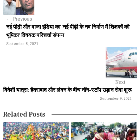
o
s
←
Previous
t
नई पीढ़ी और वाजा इंडिया का 'नई पीढ़ी के नव निर्माण में शिक्षकों की
n
भूमिका' विषयक परिचर्चा संपन्न
a
September 8, 2021
v
i
g
Next
→
a
विदेशी यात्रा: हैदराबाद और लंदन के बीच नॉन-स्टॉप उड़ान सेवा शुरू
September 9, 2021
t
i
Related Posts
o
n