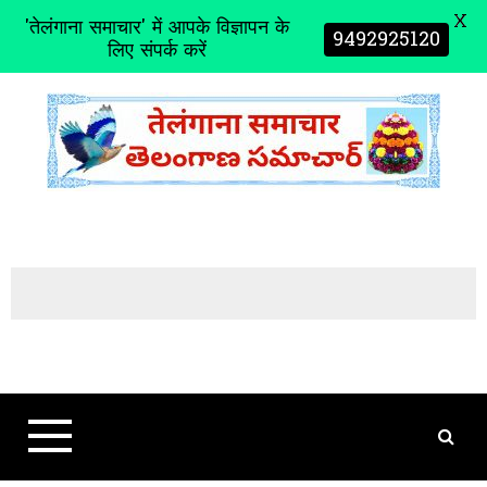
X
'तेलंगाना समाचार' में आपके विज्ञापन के
9492925120
लिए संपर्क करें
S
k
i
p
t
o
c
o
n
t
e
n
t