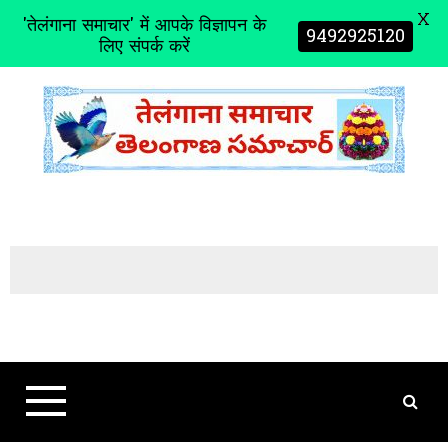
X
'तेलंगाना समाचार' में आपके विज्ञापन के
9492925120
लिए संपर्क करें
S
k
i
p
t
o
c
o
n
t
e
n
t