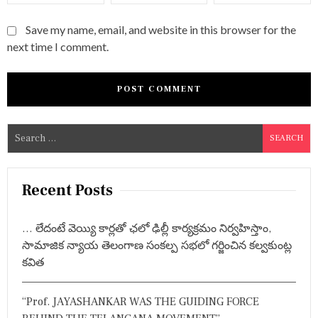
Save my name, email, and website in this browser for the
next time I comment.
S
e
a
r
Recent Posts
c
h
… లేదంటే వెయ్యి కార్లతో ఛలో ఢిల్లీ కార్యక్రమం నిర్వహిస్తాం,
f
సామాజిక న్యాయ తెలంగాణ సంకల్ప సభలో గర్జించిన కల్వకుంట్ల
o
కవిత
r
:
“Prof. JAYASHANKAR WAS THE GUIDING FORCE