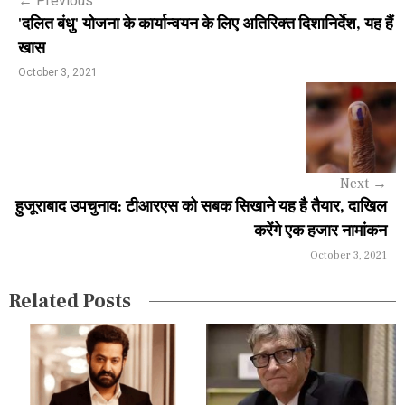
←
Previous
t
'दलित बंधु' योजना के कार्यान्वयन के लिए अतिरिक्त दिशानिर्देश, यह हैं
n
खास
a
October 3, 2021
v
i
g
Next
→
a
हुजूराबाद उपचुनाव: टीआरएस को सबक सिखाने यह है तैयार, दाखिल
करेंगे एक हजार नामांकन
t
October 3, 2021
i
Related Posts
o
n