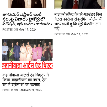
జూనియర్‌ ఎన్టీఆర్‌ ఇంటి
माइक्रोसॉफ्ट के को-फाउंडर बिल
స్థలంపై వివాదం హైకోర్టులో
गेट्स कोरोना संक्रमित, बोले- “मैं
పిటిషన్‌, ఇది అసలు కారణము
भाग्यशाली हूं कि मुझे वैक्सीन लग
गई”
POSTED ON
MAY 17, 2024
POSTED ON
MAY 11, 2022
कहानीवाला आर्ट्स एंड थिएटर ने
किया ‘कहानीघर’ का मंचन, ऐसे
रहा है श्रोताओं का उत्साह
POSTED ON
JANUARY 3, 2025