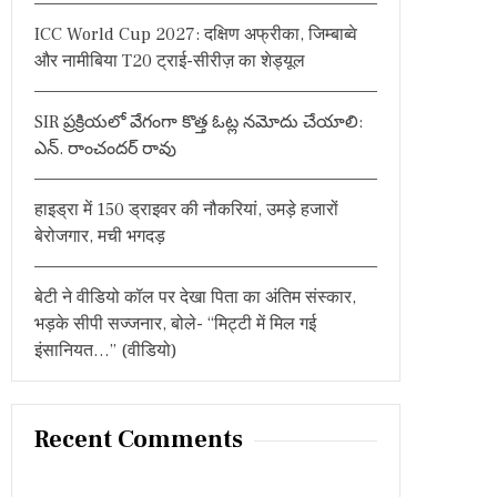
:
ICC World Cup 2027: दक्षिण अफ्रीका, जिम्बाब्वे
और नामीबिया T20 ट्राई-सीरीज़ का शेड्यूल
SIR ప్రక్రియలో వేగంగా కొత్త ఓట్ల నమోదు చేయాలి:
ఎన్. రాంచందర్ రావు
हाइड्रा में 150 ड्राइवर की नौकरियां, उमड़े हजारों
बेरोजगार, मची भगदड़
बेटी ने वीडियो कॉल पर देखा पिता का अंतिम संस्कार,
भड़के सीपी सज्जनार, बोले- “मिट्टी में मिल गई
इंसानियत…” (वीडियो)
Recent Comments