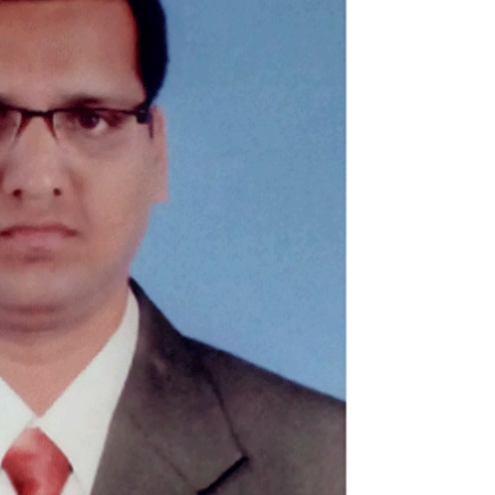
A
T
U
L
A
T
O
N
S
:
P
H
D
A
W
A
R
D
E
D
T
O
V
C