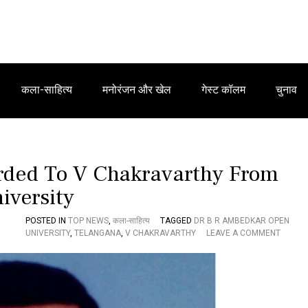
कला-साहित्य
मनोरंजन और खेल
गेस्ट कॉलम
चुनाव
rded To V Chakravarthy From
iversity
POSTED IN
TOP NEWS
,
कला-साहित्य
TAGGED
DR B R AMBEDKAR OPEN
O
UNIVERSITY
,
TELANGANA
,
V CHAKRAVARTHY
LEAVE A COMMENT
N
C
O
N
G
R