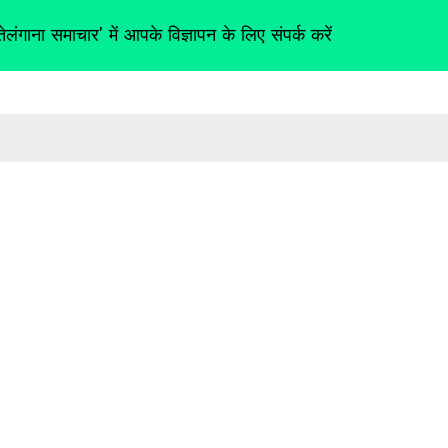
तेलंगाना समाचार' में आपके विज्ञापन के लिए संपर्क करें