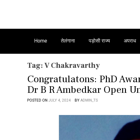
Home
तेलंगाना
पड़ोसी राज्य
अपराध
Tag:
V Chakravarthy
Congratulatons: PhD Awa
Dr B R Ambedkar Open Un
POSTED ON
JULY 4, 2024
BY
ADMIN_TS