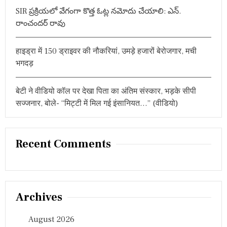
SIR ప్రక్రియలో వేగంగా కొత్త ఓట్ల నమోదు చేయాలి: ఎన్.
రాంచందర్ రావు
हाइड्रा में 150 ड्राइवर की नौकरियां, उमड़े हजारों बेरोजगार, मची
भगदड़
बेटी ने वीडियो कॉल पर देखा पिता का अंतिम संस्कार, भड़के सीपी
सज्जनार, बोले- “मिट्टी में मिल गई इंसानियत…” (वीडियो)
Recent Comments
Archives
August 2026