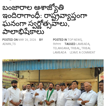
బంజారాల ఆశాజ్యోతి
ఇందిరాగాంధీ: రాష్ట్రవ్యాప్తంగా
ఘనంగా స్వర్ణోత్సవాలు,
పాలాభిషేకాలు
POSTED ON
MAY 26, 2026
BY
POSTED IN
TOP NEWS
,
ADMIN_TS
तेलंगाना
TAGGED
LAMBADA
,
TELANGANA
,
TRIBAL
,
TRIBAL
O
LAMBADA
LEAVE A COMMENT
N
బం
జా
రా
ల
ఆ
శా
జ్యో
తి
ఇం
ది
రా