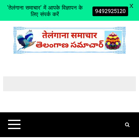
X
'तेलंगाना समाचार' में आपके विज्ञापन के
9492925120
लिए संपर्क करें
S
k
i
p
t
o
c
o
n
t
e
n
t