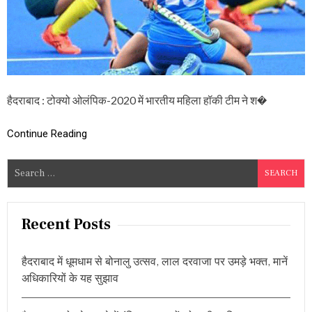
S
2
0
2
0
:
प
ह
हैदराबाद : टोक्यो ओलंपिक-2020 में भारतीय महिला हॉकी टीम ने श�
ली
बा
र
Continue Reading
से
मी
S
फ़ा
e
इ
न
a
ल
r
Recent Posts
में
c
प
हुं
h
ची
हैदराबाद में धूमधाम से बोनालु उत्सव, लाल दरवाजा पर उमड़े भक्त, मानें
f
भा
अधिकारियों के यह सुझाव
o
र
ती
r
य