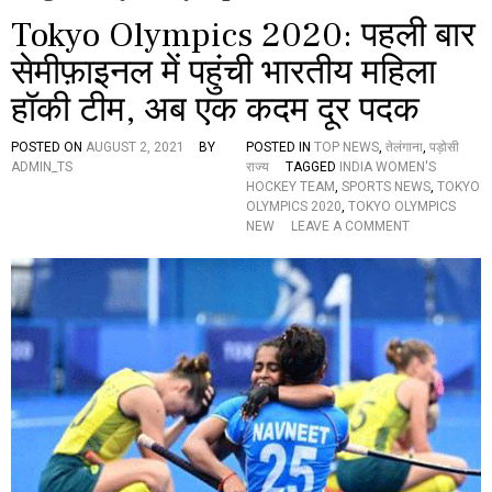
Tokyo Olympics 2020: पहली बार
सेमीफ़ाइनल में पहुंची भारतीय महिला
हॉकी टीम, अब एक कदम दूर पदक
POSTED ON
AUGUST 2, 2021
BY
POSTED IN
TOP NEWS
,
तेलंगाना
,
पड़ोसी
ADMIN_TS
राज्य
TAGGED
INDIA WOMEN'S
HOCKEY TEAM
,
SPORTS NEWS
,
TOKYO
OLYMPICS 2020
,
TOKYO OLYMPICS
O
NEW
LEAVE A COMMENT
N
T
O
K
Y
O
O
L
Y
M
P
I
C