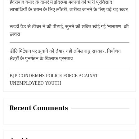
हैदराबाद क्योर के दायरे में इंदिरम्मा मकानों को भारी प्रतिसाद।
:
म
लाभार्थियों के चयन के लिए लॉटरी, तारीख जानने के लिए पढ़ें यह खबर
हि
ला
हॉ
स्टडी पैड से टीचर ने की पीटाई, सुनने की शक्ति खोई गई ‘नारायण’ की
की
टी
छात्रा
म
,
अ
डीलिमिटेशन पर झुकने को तैयार नहीं तमिलनाडु सरकार, निर्वाचन
ब
क्षेत्रों के पुनर्गठन के खिलाफ प्रस्ताव
ए
क
क
BJP CONDEMNS POLICE FORCE AGAINST
द
म
UNEMPLOYEED YOUTH
दू
र
प
द
Recent Comments
क