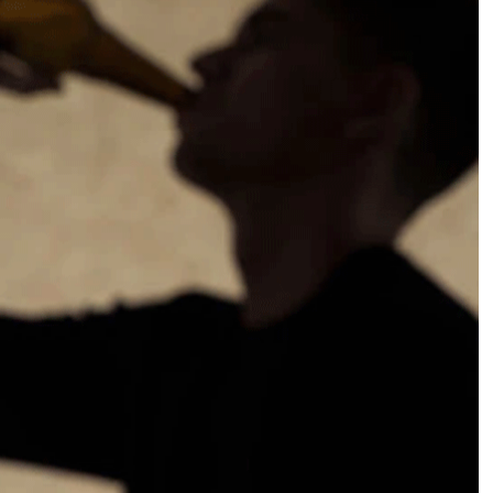
खु
शी
में
आ
प
चा
हे
जि
त
नी
भी
श
रा
ब
पी
लें
,
घ
र
जा
एं
गे
सु
र