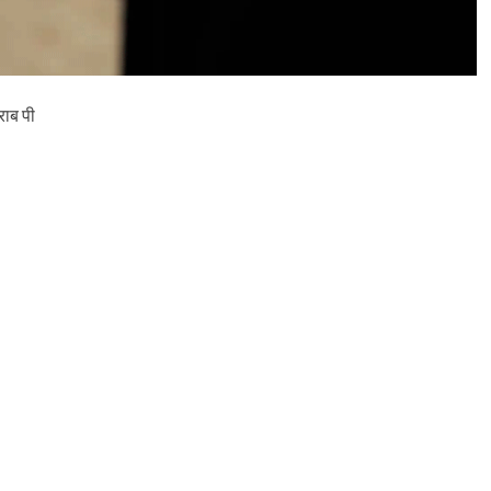
क्षि
त
औ
र
फ्री
,
राब पी
आ
प
ने
की
हैं
ऐ
सी
व्य
व
स्था