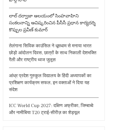
పాల్గొనాలి
:
లాల్ దర్వాజా ఆలయంలో సింహవాహిని
సంకలనాన్ని ఆవిష్కరించిన పీసీసీ ప్రధాన కార్యదర్శి
కొప్పుల ప్రవీణ్ కుమార్
तेलंगाना सिविक काउंसिल ने धूमधाम से मनाया भारत
छोड़ो आंदोलन दिवस, छात्रों के साथ निकाली देशभक्ति
रैली और राष्ट्रीय ध्वज जुलूस
आंध्र प्रदेश गुरुकुल विद्यालय के हिंदी अध्यापकों का
प्रशिक्षण कार्यक्रम सफल, इन वक्ताओं ने दिया यह
संदेश
ICC World Cup 2027: दक्षिण अफ्रीका, जिम्बाब्वे
और नामीबिया T20 ट्राई-सीरीज़ का शेड्यूल