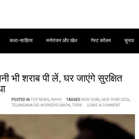
कला-साहित्य
मनोरंजन और खेल
गेस्ट कॉलम
चुनाव
 भी शराब पी लें, घर जाएंगे सुरक्षित
था
POSTED IN
TOP NEWS
,
तेलंगाना
TAGGED
NEW YEAR
,
NEW YEAR-2026
,
O
TELANGANA GIG WORKERS UNION
,
TGPW
LEAVE A COMMENT
N
न
ए
सा
ल
के