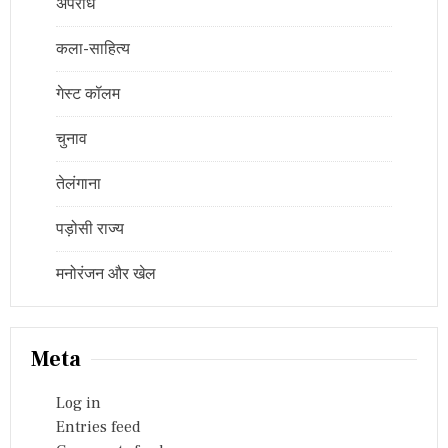
अपराध
कला-साहित्य
गेस्ट कॉलम
चुनाव
तेलंगाना
पड़ोसी राज्य
मनोरंजन और खेल
Meta
Log in
Entries feed