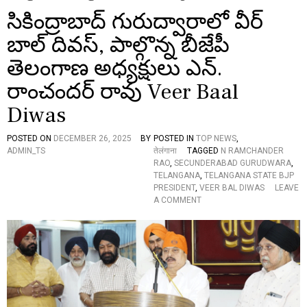
సికింద్రాబాద్ గురుద్వారాలో వీర్
బాల్ దివస్, పాల్గొన్న బీజేపీ
తెలంగాణ అధ్యక్షులు ఎన్.
రాంచందర్ రావు Veer Baal
Diwas
POSTED ON
DECEMBER 26, 2025
BY
POSTED IN
TOP NEWS
,
ADMIN_TS
तेलंगाना
TAGGED
N RAMCHANDER
RAO
,
SECUNDERABAD GURUDWARA
,
TELANGANA
,
TELANGANA STATE BJP
PRESIDENT
,
VEER BAL DIWAS
LEAVE
O
A COMMENT
N
సి
కిం
ద్రా
బా
ద్
గు
రు