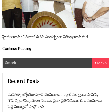
ద్వా
రా
లో
వీ
ర్
బా
ల్
ది
హైదరాబాద్ : వీర్ బాల్ దివస్ సందర్భంగా సికింద్రాబాద్ గుర
వ
స్
,
Continue Reading
పా
ల్గొ
న్న
S
బీ
e
జే
a
పీ
తె
r
Recent Posts
లం
c
గా
h
ణ
మహాత్మా జ్యోతిబాపూలే దంపతులు, సర్దార్ సర్వాయి పాపన్న
అ
f
గౌడ్ విగ్రహావిష్కరణల సభలు, ప్రజా ప్రతినిధులు, కుల సంఘాలు
ధ్య
o
క్షు
పెద్ద సంఖ్యలో పాల్గొనాలి
r
లు