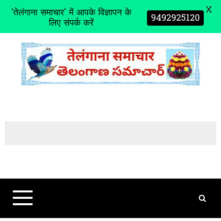
X
'तेलंगाना समाचार' में आपके विज्ञापन के
9492925120
लिए संपर्क करें
S
k
i
p
t
o
c
o
n
t
e
n
t