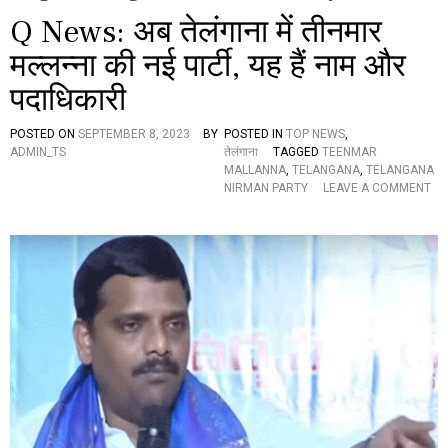
Q News: अब तेलंगाना में तीनमार
मल्लन्ना की नई पार्टी, यह हैं नाम और
पदाधिकारी
POSTED ON
SEPTEMBER 8, 2023
BY
POSTED IN
TOP NEWS
,
ADMIN_TS
तेलंगाना
TAGGED
TEENMAR
MALLANNA
,
TELANGANA
,
TELANGANA
NIRMAN PARTY
LEAVE A COMMENT
O
N
Q
N
E
W
S
:
अ
ब
ते
लं
गा
ना