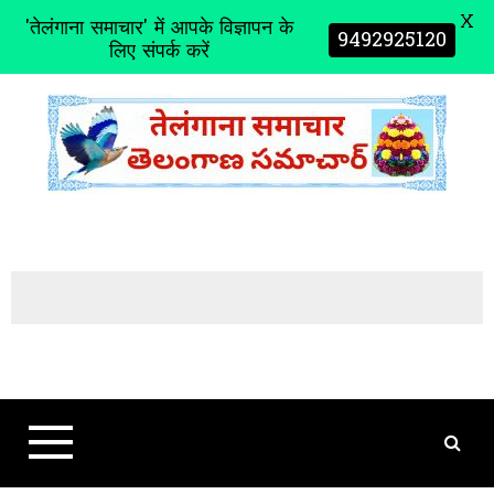
X
'तेलंगाना समाचार' में आपके विज्ञापन के
9492925120
लिए संपर्क करें
S
k
i
p
t
o
c
o
n
t
e
n
t