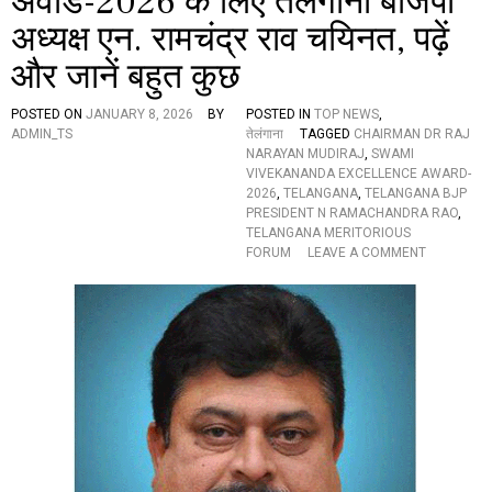
अवार्ड-2026 के लिए तेलंगाना बीजेपी
स
अध्यक्ष एन. रामचंद्र राव चयिनत, पढ़ें
अ
वा
और जानें बहुत कुछ
र्ड
-
2
POSTED ON
JANUARY 8, 2026
BY
POSTED IN
TOP NEWS
,
0
ADMIN_TS
तेलंगाना
TAGGED
CHAIRMAN DR RAJ
2
NARAYAN MUDIRAJ
,
SWAMI
6
VIVEKANANDA EXCELLENCE AWARD-
,
2026
,
TELANGANA
,
TELANGANA BJP
उ
PRESIDENT N RAMACHANDRA RAO
,
न्हों
TELANGANA MERITORIOUS
ने
O
FORUM
LEAVE A COMMENT
कि
N
या
स्वा
य
मी
ह
वि
आ
वे
ह्वा
का
न
नं
द
ए
क्सी
लें
स