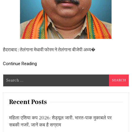
अ
वा
र्ड
-
2
0
2
6
के
हैदराबाद : तेलंगाना मेधावी फोरम ने तेलंगाना बीजेपी अध्य�
लि
ए
ते
Continue Reading
लं
गा
S
ना
e
बी
जे
a
पी
r
Recent Posts
अ
c
ध्य
क्ष
h
ए
महिला एशिया कप 2026: शेड्यूल जारी, भारत-पाक मुकाबले पर
f
न
सबकी नजरें, जानें कब है सग्राम
o
.
रा