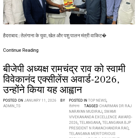
स्वा
मी
वि
वे
का
नं
हैदराबाद : तेलंगाना के युवा, खेल और पशु पालन मंत्री वाकिट�
द
ए
क्स
Continue Reading
लें
स
अ
बीजेपी अध्यक्ष रामचंद्र राव को स्वामी
वा
र्ड
विवेकानंद एक्सीलेंस अवार्ड-2026,
-
उन्होंने किया यह आह्वान
2
0
2
POSTED ON
JANUARY 11, 2026
BY
POSTED IN
TOP NEWS
,
6
ADMIN_TS
तेलंगाना
TAGGED
CHAIRMAN DR RAJ
प्र
NARAYAN MUDIRAJ
,
SWAMI
दा
VIVEKANANDA EXCELLENCE AWARD-
न
2026
,
TELANGANA
,
TELANGANA BJP
,
PRESIDENT N RAMACHANDRA RAO
,
मि
TELANGANA MERITORIOUS
नि