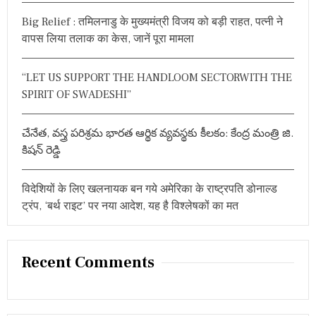
r
म
Big Relief : तमिलनाडु के मुख्यमंत्री विजय को बड़ी राहत, पत्नी ने
:
चं
वापस लिया तलाक का केस, जानें पूरा मामला
द्र
रा
व
“LET US SUPPORT THE HANDLOOM SECTORWITH THE
च
यि
SPIRIT OF SWADESHI”
न
त
,
చేనేత, వస్త్ర పరిశ్రమ భారత ఆర్థిక వ్యవస్థకు కీలకం: కేంద్ర మంత్రి జి.
प
కిషన్ రెడ్డి
ढ़ें
औ
र
विदेशियों के लिए खलनायक बन गये अमेरिका के राष्ट्रपति डोनाल्ड
जा
नें
ट्रंप, ‘बर्थ राइट’ पर नया आदेश, यह है विश्लेषकों का मत
ब
हु
त
कु
Recent Comments
छ