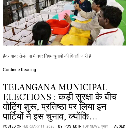
न
ग
र
नि
ग
म
चु
ना
व
की
हैदराबाद : तेलंगाना में नगर निगम चुनावों की गिनती जारी है
गि
न
ती
Continue Reading
जा
री
,
TELANGANA MUNICIPAL
1
2
ELECTIONS : कड़ी सुरक्षा के बीच
,
वोटिंग शुरू, प्रतिष्ठा पर लिया इन
4
0
पार्टियों ने इस चुनाव, क्योंकि…
4
उ
म्मी
POSTED ON
FEBRUARY 11, 2026
BY
POSTED IN
TOP NEWS
,
चुनाव
TAGGED