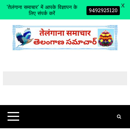
X
'तेलंगाना समाचार' में आपके विज्ञापन के
9492925120
लिए संपर्क करें
S
k
i
p
t
o
c
o
n
t
e
n
t