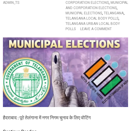
द
ADMIN_TS
CORPORATION ELECTIONS
,
MUNICIPAL
वा
AND CORPORATION ELECTIONS
,
रों
MUNICIPAL ELECTIONS
,
TELANGANA
,
का
TELANGANA LOCAL BODY POLLS
,
हो
TELANGANA URBAN LOCAL BODY
गा
O
POLLS
LEAVE A COMMENT
फै
N
स
T
ला
E
ము
L
న్సి
A
ప
N
ల్
G
ఎ
A
న్ని
N
క
A
ల
M
కౌం
U
టిం
N
గ్
I
ప్రా
C
రం
I
భం
हैदराबाद : पूरे तेलंगाना में नगर निगम चुनाव के लिए वोटिंग
P
A
L