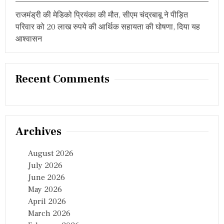
ति
राजमंड्री की मेडिको प्रियंका की मौत, सीएम चंद्रबाबू ने पीड़ित
ष्ठा
प
परिवार को 20 लाख रुपये की आर्थिक सहायता की घोषणा, दिया यह
र
आश्वासन
लि
या
इ
न
Recent Comments
पा
र्टि
यों
ने
इ
स
Archives
चु
ना
व
August 2026
,
July 2026
क्यों
June 2026
कि
…
May 2026
April 2026
March 2026