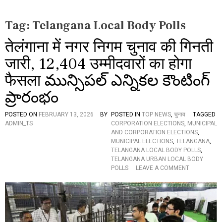
Tag:
Telangana Local Body Polls
तेलंगाना में नगर निगम चुनाव की गिनती
जारी, 12,404 उम्मीदवारों का होगा
फैसला మున్సిపల్ ఎన్నికల కౌంటింగ్
ప్రారంభం
POSTED ON
FEBRUARY 13, 2026
BY
POSTED IN
TOP NEWS
,
चुनाव
TAGGED
ADMIN_TS
CORPORATION ELECTIONS
,
MUNICIPAL
AND CORPORATION ELECTIONS
,
MUNICIPAL ELECTIONS
,
TELANGANA
,
TELANGANA LOCAL BODY POLLS
,
TELANGANA URBAN LOCAL BODY
O
POLLS
LEAVE A COMMENT
N
ते
लं
गा
ना
में