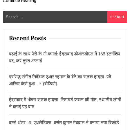
Continue Reading
E
L
E
S
C
e
T
a
I
O
r
Recent Posts
N
c
S
h
:
पढ़ाई के साथ पैसे के भी कमाई: हैदराबाद डीआरडीएल में 165 इंटर्नशिप
क
f
पद, करें तुरंत अप्लाई
ड़ी
o
सु
r
र
प्रसिद्ध संगीत निर्देशक एआर रहमान के बेटे का सड़क हादसा, पढ़ें
क्षा
:
के
आखिर कैसे हुआ…? (वीडियो)
बी
च
वो
हैदराबाद में भीषण सड़क हादसा, रिटायर्ड जवान की मौत, स्थानीय लोगों
टिं
ने बताई यह बात
ग
शु
रू
वर्ल्ड अंडर-20 एथलेटिक्स, बसंत कुमार मेघवाल ने बनाया नया रिकॉर्ड
,
प्र