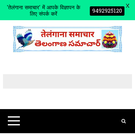
X
'तेलंगाना समाचार' में आपके विज्ञापन के
9492925120
लिए संपर्क करें
S
k
i
p
t
o
c
o
n
t
e
n
t