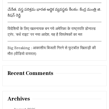
र
व
చేనేత, వస్త్ర పరిశ్రమ భారత ఆర్థిక వ్యవస్థకు కీలకం: కేంద్ర మంత్రి జి.
र्ग
కిషన్ రెడ్డి
को
ब
हु
विदेशियों के लिए खलनायक बन गये अमेरिका के राष्ट्रपति डोनाल्ड
त
सी
ट्रंप, ‘बर्थ राइट’ पर नया आदेश, यह है विश्लेषकों का मत
क
ल्या
ण
Big Breaking : आकाशीय बिजली गिरने से फुटबॉल खिलाड़ी की
का
मौत (वीडियो वायरल)
री
के
उ
म्मी
Recent Comments
दें
Archives