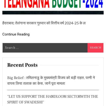
0
2
4
:
क
हैदराबाद: तेलंगाना सरकार गुरुवार को वित्तीय वर्ष 2024-25 के ल
र्ज
के
बो
Continue Reading
ज
त
ले
S
द
e
बे
a
स
र
r
Recent Posts
का
c
र
h
के
Big Relief : तमिलनाडु के मुख्यमंत्री विजय को बड़ी राहत, पत्नी ने
ब
f
वापस लिया तलाक का केस, जानें पूरा मामला
ज
o
ट
r
प
“LET US SUPPORT THE HANDLOOM SECTORWITH THE
र
:
हैं
SPIRIT OF SWADESHI”
ह