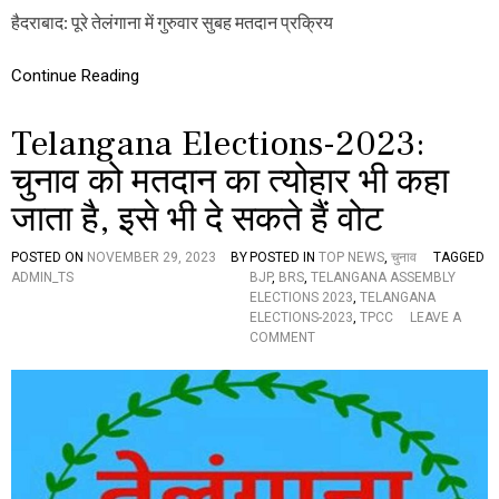
मु
हैदराबाद: पूरे तेलंगाना में गुरुवार सुबह मतदान प्रक्रिय
ख
स
मा
Continue Reading
ज
से
Telangana Elections-2023:
वी
औ
चुनाव को मतदान का त्योहार भी कहा
र
व
जाता है, इसे भी दे सकते हैं वोट
यो
वृ
द्ध
POSTED ON
NOVEMBER 29, 2023
BY
POSTED IN
TOP NEWS
,
चुनाव
TAGGED
र
ADMIN_TS
BJP
,
BRS
,
TELANGANA ASSEMBLY
त
ELECTIONS 2023
,
TELANGANA
न
ELECTIONS-2023
,
TPCC
LEAVE A
ला
O
COMMENT
ल
N
जा
T
जू
E
ने
L
कि
A
या
N
म
G
त
A