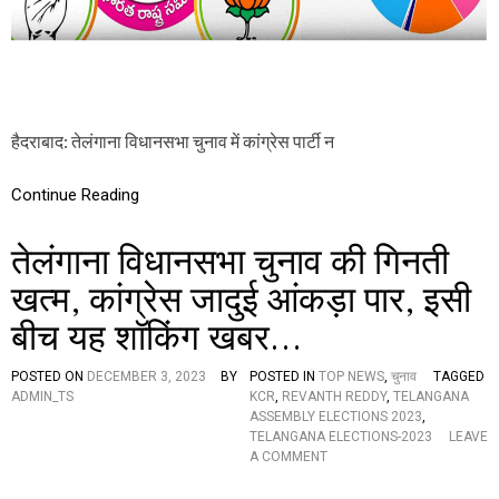
L
E
C
T
I
O
N
हैदराबाद: तेलंगाना विधानसभा चुनाव में कांग्रेस पार्टी न
S
-
2
Continue Reading
0
2
तेलंगाना विधानसभा चुनाव की गिनती
3
:
खत्म, कांग्रेस जादुई आंकड़ा पार, इसी
स
ब
बीच यह शॉकिंग खबर…
की
नि
गा
POSTED ON
DECEMBER 3, 2023
BY
POSTED IN
TOP NEWS
,
चुनाव
TAGGED
हें
ADMIN_TS
KCR
,
REVANTH REDDY
,
TELANGANA
कां
ASSEMBLY ELECTIONS 2023
,
ग्रे
TELANGANA ELECTIONS-2023
LEAVE
स
O
A COMMENT
,
N
B
ते