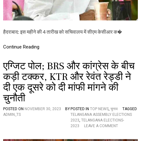
I
O
N
S
-
2
हैदराबाद: इस महीने की 4 तारीख को सचिवालय में सीएम केसीआर क�
0
2
3
Continue Reading
:
ते
एग्जिट पोल; BRS और कांग्रेस के बीच
लं
गा
कड़ी टक्कर, KTR और रेवंत रेड्डी ने
ना
वि
दी एक दूसरे को दी मांफी मांगने की
धा
न
चुनौती
स
भा
भं
POSTED ON
NOVEMBER 30, 2023
BY
POSTED IN
TOP NEWS
,
चुनाव
TAGGED
ग
ADMIN_TS
TELANGANA ASSEMBLY ELECTIONS
क
2023
,
TELANGANA ELECTIONS-
र
O
2023
LEAVE A COMMENT
ने
N
की
ए