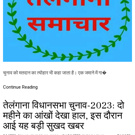
धि
N
का
A
र
E
का
L
प्र
E
यो
C
ग
T
I
O
N
S
-
2
चुनाव को मतदान का त्योहार भी कहा जाता है। एक जमाने में गा�
0
2
3
Continue Reading
:
चु
तेलंगाना विधानसभा चुनाव-2023: दो
ना
व
महीने का आंखों देखा हाल, इस दौरान
को
म
आई यह बड़ी सुखद खबर
त
दा