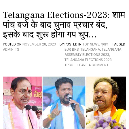
ही
ने
Telangana Elections-2023: शाम
का
आं
पांच बजे के बाद चुनाव प्रचार बंद,
खों
दे
इसके बाद शुरू होगा गप चुप…
खा
हा
ल
POSTED ON
NOVEMBER 28, 2023
BY
POSTED IN
TOP NEWS
,
चुनाव
TAGGED
,
ADMIN_TS
BJP
,
BRS
,
TELANGANA
,
TELANGANA
इ
ASSEMBLY ELECTIONS 2023
,
स
TELANGANA ELECTIONS-2023
,
दौ
O
TPCC
LEAVE A COMMENT
रा
N
न
T
आ
E
ई
L
य
A
ह
N
ब
G
ड़ी
A
सु
N
ख
A
द
E
ख
L