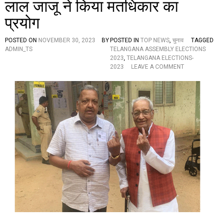
लाल जाजू ने किया मतधिकार का
फा
औ
!
र
प्रयोग
रे
वं
त
POSTED ON
NOVEMBER 30, 2023
BY
POSTED IN
TOP NEWS
,
चुनाव
TAGGED
रे
ADMIN_TS
TELANGANA ASSEMBLY ELECTIONS
ड्डी
2023
,
TELANGANA ELECTIONS-
ने
O
2023
LEAVE A COMMENT
दी
N
ए
ते
क
लं
दू
गा
स
ना
रे
में
को
म
दी
त
मां
दा
फी
न
मां
प्र
ग
क्रि
ने
या
की
शु
चु
रू
नौ
,
ती
प्र