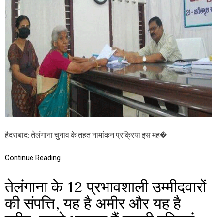
प्र
व
चा
र्षी
र
य
बं
दा
द
दी
,
ने
इ
ज
स
गि
के
त्या
बा
ला
द
वि
शु
धा
रू
न
हो
स
गा
भा
हैदराबाद: तेलंगाना चुनाव के तहत नामांकन प्रक्रिया इस मह�
ग
क्षे
प
त्र
चु
से
Continue Reading
प
दा
…
खि
तेलंगाना के 12 प्रभावशाली उम्मीदवारों
ल
कि
की संपत्ति, यह है अमीर और यह है
या
ना