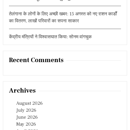
न
t
हैं
इ
तेलंगाना के लोगों के लिए अच्छी खबर: 15 अगस्त को नए राशन कार्डों
i
न
का वितरण, लाखों परिवारों का सपना साकार
की
o
प
त्नि
केंद्रीय मंत्रियों ने विश्वासघात किया: सोनम वांगचुक
n
यां
Recent Comments
Archives
August 2026
July 2026
June 2026
May 2026