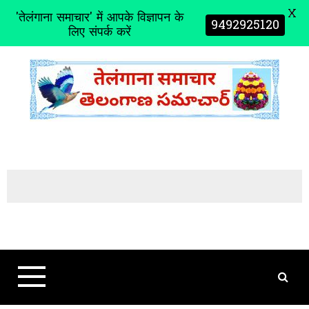
X
'तेलंगाना समाचार' में आपके विज्ञापन के
9492925120
लिए संपर्क करें
S
k
i
p
t
o
c
o
n
t
e
n
t