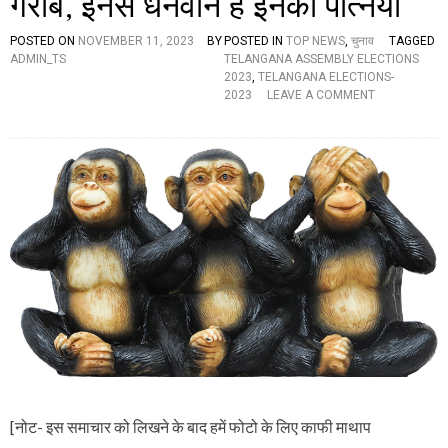
गरीब, इनसे धनवान हैं इनकी पत्नियां
मां
क
न
POSTED ON
NOVEMBER 11, 2023
BY
POSTED IN
TOP NEWS
,
चुनाव
TAGGED
,
ADMIN_TS
TELANGANA ASSEMBLY ELECTIONS
व
2023
,
TELANGANA ELECTIONS-
ज
O
2023
LEAVE A COMMENT
ह
N
जा
ते
नें
लं
गे
गा
तो
ना
आ
के
एं
1
गे
2
आं
प्र
सू
भा
व
शा
ली
उ
म्मी
द
वा
रों
[नोट- इस समाचार को लिखने के बाद हमें फोटो के लिए काफी माथाप
की