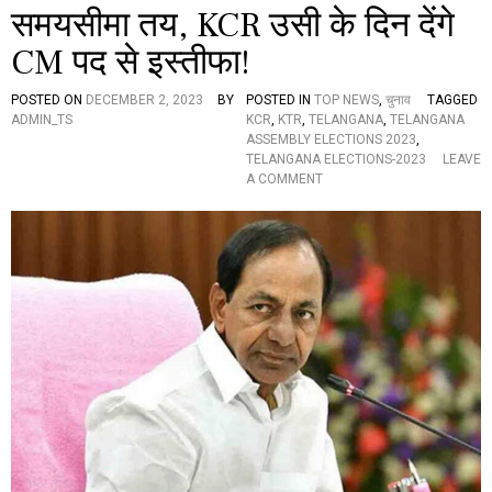
समयसीमा तय, KCR उसी के दिन देंगे
क
ड़ा
CM पद से इस्तीफा!
पा
र
,
POSTED ON
DECEMBER 2, 2023
BY
POSTED IN
TOP NEWS
,
चुनाव
TAGGED
इ
ADMIN_TS
KCR
,
KTR
,
TELANGANA
,
TELANGANA
सी
ASSEMBLY ELECTIONS 2023
,
बी
TELANGANA ELECTIONS-2023
LEAVE
च
O
A COMMENT
य
N
ह
T
शॉ
E
किं
L
ग
A
ख
N
ब
G
र
A
…
N
A
E
L
E
C
T