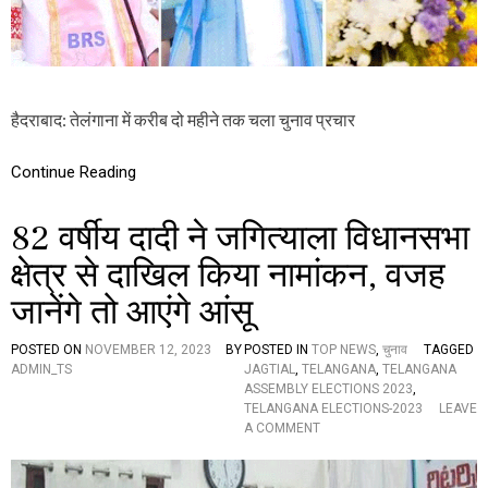
ब
E
र
C
T
I
O
N
हैदराबाद: तेलंगाना में करीब दो महीने तक चला चुनाव प्रचार
S
-
2
Continue Reading
0
2
82 वर्षीय दादी ने जगित्याला विधानसभा
3
:
क्षेत्र से दाखिल किया नामांकन, वजह
शा
म
जानेंगे तो आएंगे आंसू
पां
च
ब
POSTED ON
NOVEMBER 12, 2023
BY
POSTED IN
TOP NEWS
,
चुनाव
TAGGED
जे
ADMIN_TS
JAGTIAL
,
TELANGANA
,
TELANGANA
के
ASSEMBLY ELECTIONS 2023
,
बा
TELANGANA ELECTIONS-2023
LEAVE
द
O
A COMMENT
चु
N
ना
8
व
2