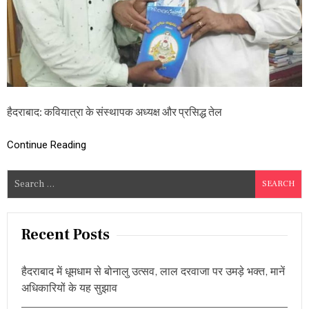
से
मि
ले
क
वि
या
त्रा
के
सं
हैदराबाद: कवियात्रा के संस्थापक अध्यक्ष और प्रसिद्ध तेल
स्था
प
क
Continue Reading
अ
ध्य
S
क्ष
e
का
र
a
म
r
Recent Posts
शं
c
क
र
h
,
हैदराबाद में धूमधाम से बोनालु उत्सव, लाल दरवाजा पर उमड़े भक्त, मानें
f
दि
अधिकारियों के यह सुझाव
o
या
य