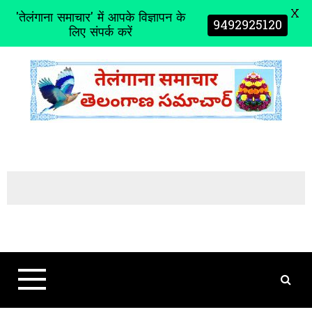
X
'तेलंगाना समाचार' में आपके विज्ञापन के
9492925120
लिए संपर्क करें
S
k
i
p
t
o
c
o
n
t
e
n
t