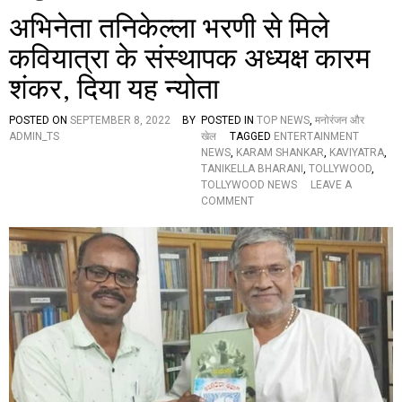
अभिनेता तनिकेल्ला भरणी से मिले
कवियात्रा के संस्थापक अध्यक्ष कारम
शंकर, दिया यह न्योता
POSTED ON
SEPTEMBER 8, 2022
BY
POSTED IN
TOP NEWS
,
मनोरंजन और
ADMIN_TS
खेल
TAGGED
ENTERTAINMENT
NEWS
,
KARAM SHANKAR
,
KAVIYATRA
,
TANIKELLA BHARANI
,
TOLLYWOOD
,
TOLLYWOOD NEWS
LEAVE A
O
COMMENT
N
अ
भि
ने
ता
त
नि
के
ल्ला
भ
र
णी