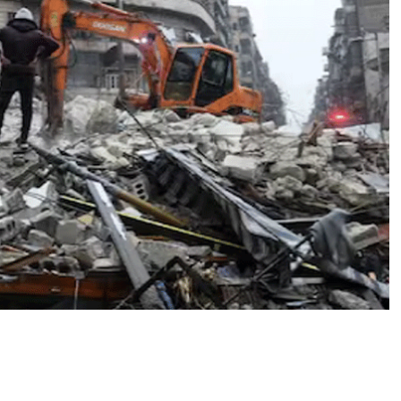
E
:
ला
शों
से
भ
र
ग
ये
श
म
शा
न
वा
टि
का
एं
,
ची
ख
ते
-
बि
ल