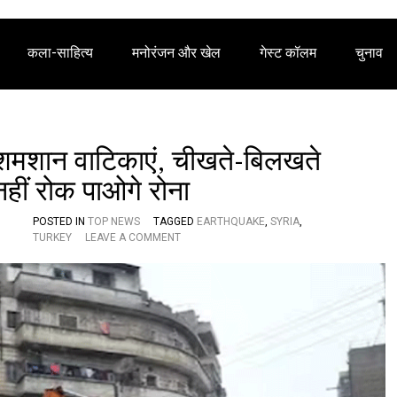
कला-साहित्य
मनोरंजन और खेल
गेस्ट कॉलम
चुनाव
 शमशान वाटिकाएं, चीखते-बिलखते
हीं रोक पाओगे रोना
POSTED IN
TOP NEWS
TAGGED
EARTHQUAKE
,
SYRIA
,
O
TURKEY
LEAVE A COMMENT
N
E
A
R
T
H
Q
U
A
K