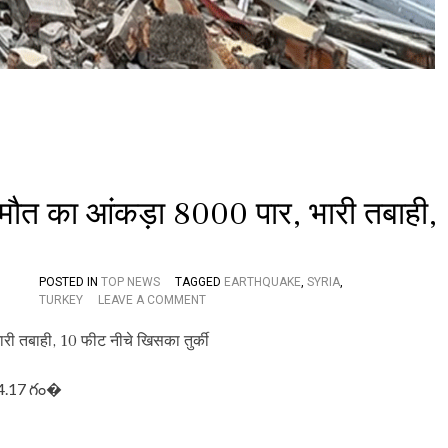
5
ह
ज़ा
र
लो
गों
की
मौ
त
,
म
त का आंकड़ा 8000 पार, भारी तबाही,
द
द
प
हुं
च
POSTED IN
TOP NEWS
TAGGED
EARTHQUAKE
,
SYRIA
,
ने
O
TURKEY
LEAVE A COMMENT
में
N
हो
T
र
U
ही
R
 4.17 గం�
है
K
दे
E
री
Y
-