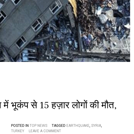
या
में
भू
कं
प
से
2
1
ह
जा
र
से
ज्या
दा
मौ
तें
,
म
ल
ें भूकंप से 15 हज़ार लोगों की मौत,
बे
में
अ
ब
भी
POSTED IN
TOP NEWS
TAGGED
EARTHQUAKE
,
SYRIA
,
क
O
TURKEY
LEAVE A COMMENT