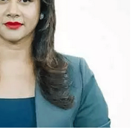
ने
की
आ
त्म
ह
त्या
,
य
ह
है
ब
ड़ा
सं
दे
ह