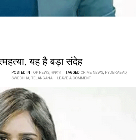
त्महत्या, यह है बड़ा संदेह
POSTED IN
TOP NEWS
,
अपराध
TAGGED
CRIME NEWS
,
HYDERABAD
,
O
SWECHHA
,
TELANGANA
LEAVE A COMMENT
N
ते
लु
गु
न्यू
ज
री
ड
र
स्वे
च्छा