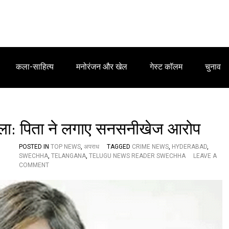
कला-साहित्य
मनोरंजन और खेल
गेस्ट कॉलम
चुनाव
मामला: पिता ने लगाए सनसनीखेज आरोप
POSTED IN
TOP NEWS
,
अपराध
TAGGED
CRIME NEWS
,
HYDERABAD
,
SWECHHA
,
TELANGANA
,
TELUGU NEWS READER SWECHHA
LEAVE A
O
COMMENT
N
न्यू
ज
एं
क
र