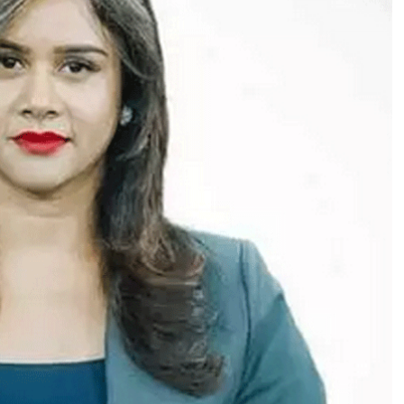
स्वे
च्छा
आ
त्म
ह
त्या
मा
म
ला
:
पि
ता
ने
ल
गा
ए
स
न
स
नी
खे
ज
आ
रो
प