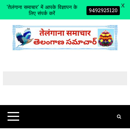
X
'तेलंगाना समाचार' में आपके विज्ञापन के
9492925120
लिए संपर्क करें
S
k
i
p
t
o
c
o
n
t
e
n
t