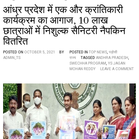
आंध्र प्रदेश में एक और क्रांतिकारी
कार्यक्रम का आगाज, 10 लाख
छात्राओं में निशुल्क सैनिटरी नैपकिन
वितरित
POSTED ON
OCTOBER 5, 2021
BY
POSTED IN
TOP NEWS
,
पड़ोसी
ADMIN_TS
राज्य
TAGGED
ANDHRA PRADESH
,
SWECHHA PROGRAM
,
YS JAGAN
MOHAN REDDY
LEAVE A COMMENT
O
N
आं
ध्र
प्र
दे
श
में
ए
क
औ
र