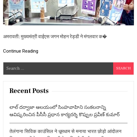
क्रां
ति
का
री
का
र्य
क्र
अमरावती: मुख्यमंत्री वाईएस जगन मोहन रेड्डी ने मंगलवार क�
म
का
Continue Reading
आ
गा
ज
S
,
e
1
0
a
ला
r
Recent Posts
ख
c
छा
त्रा
h
లాల్ దర్వాజా ఆలయంలో సింహవాహిని సంకలనాన్ని
ओं
f
में
ఆవిష్కరించిన పీసీసీ ప్రధాన కార్యదర్శి కొప్పుల ప్రవీణ్ కుమార్
o
नि
शु
r
ल्क
तेलंगाना सिविक काउंसिल ने धूमधाम से मनाया भारत छोड़ो आंदोलन
:
सै