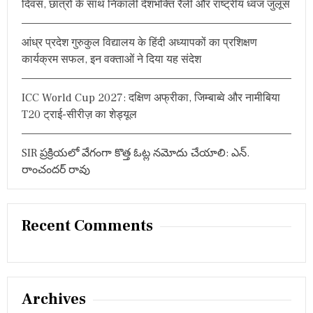
दिवस, छात्रों के साथ निकाली देशभक्ति रैली और राष्ट्रीय ध्वज जुलूस
नि
ट
री
आंध्र प्रदेश गुरुकुल विद्यालय के हिंदी अध्यापकों का प्रशिक्षण
नै
प
कार्यक्रम सफल, इन वक्ताओं ने दिया यह संदेश
कि
न
वि
ICC World Cup 2027: दक्षिण अफ्रीका, जिम्बाब्वे और नामीबिया
त
T20 ट्राई-सीरीज़ का शेड्यूल
रि
त
SIR ప్రక్రియలో వేగంగా కొత్త ఓట్ల నమోదు చేయాలి: ఎన్.
రాంచందర్ రావు
Recent Comments
Archives