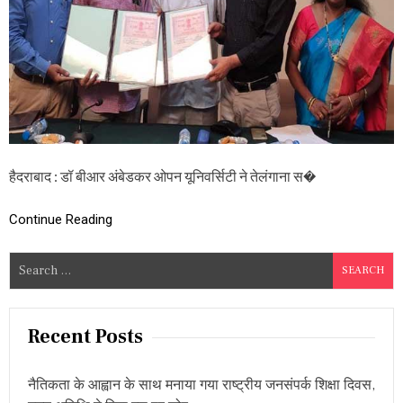
क
र
ओ
प
न
यू
नि
व
र्सि
टी
औ
हैदराबाद : डॉ बीआर अंबेडकर ओपन यूनिवर्सिटी ने तेलंगाना स�
र
स्वा
मी
Continue Reading
रा
मा
S
नं
द
e
ती
a
र्थ
r
ग्रा
Recent Posts
मी
c
ण
h
सं
नैतिकता के आह्वान के साथ मनाया गया राष्ट्रीय जनसंपर्क शिक्षा दिवस,
f
स्था