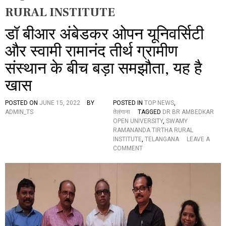
RURAL INSTITUTE
डॉ बीआर अंबेडकर ओपन यूनिवर्सिटी
और स्वामी रामानंद तीर्थ ग्रामीण
संस्थान के बीच बड़ा समझौता, यह है
खास
POSTED ON
JUNE 15, 2022
BY
POSTED IN
TOP NEWS
,
ADMIN_TS
तेलंगाना
TAGGED
DR BR AMBEDKAR
OPEN UNIVERSITY
,
SWAMY
RAMANANDA TIRTHA RURAL
INSTITUTE
,
TELANGANA
LEAVE A
O
COMMENT
N
डॉ
बी
आ
र
अं
बे
ड