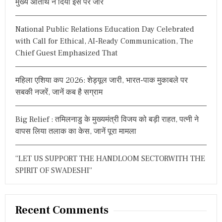
मुख्य अतिथि ने दिया इस पर जोर
न
o
के
r
बी
National Public Relations Education Day Celebrated
:
च
with Call for Ethical, AI-Ready Communication, The
ब
ड़ा
Chief Guest Emphasized That
स
म
झौ
महिला एशिया कप 2026: शेड्यूल जारी, भारत-पाक मुकाबले पर
ता
सबकी नजरें, जानें कब है सग्राम
,
य
ह
Big Relief : तमिलनाडु के मुख्यमंत्री विजय को बड़ी राहत, पत्नी ने
है
खा
वापस लिया तलाक का केस, जानें पूरा मामला
स
“LET US SUPPORT THE HANDLOOM SECTORWITH THE
SPIRIT OF SWADESHI”
Recent Comments