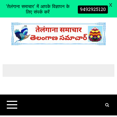
X
'तेलंगाना समाचार' में आपके विज्ञापन के
9492925120
लिए संपर्क करें
S
k
i
p
t
o
c
o
n
t
e
n
t