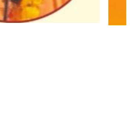
इ
न
शं
का
ओं
का
स
मा
धा
न
,
इ
सी
लि
ए
प
ढ़ि
ए
ख
ब
र