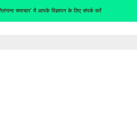
तेलंगाना समाचार' में आपके विज्ञापन के लिए संपर्क करें