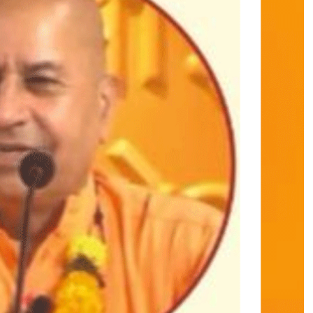
का
नं
द
प
रि
व्रा
ज
क
जी
का
अ
मृ
त
प्र
व
च
न
,
क
रें
गे
आ
प
के