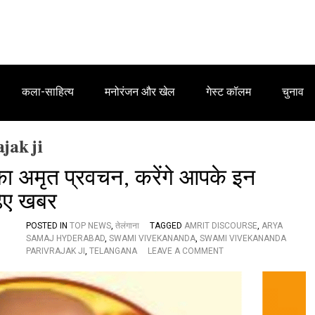
कला-साहित्य
मनोरंजन और खेल
गेस्ट कॉलम
चुनाव
jak ji
 का अमृत प्रवचन, करेंगे आपके इन
़िए खबर
POSTED IN
TOP NEWS
,
तेलंगाना
TAGGED
AMRIT DISCOURSE
,
ARYA
SAMAJ HYDERABAD
,
SWAMI VIVEKANANDA
,
SWAMI VIVEKANANDA
O
PARIVRAJAK JI
,
TELANGANA
LEAVE A COMMENT
N
स्वा
मी
वि
वे