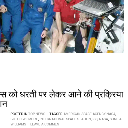
1
0
की
टी
म
,
झू
म
उ
ठी
सु
नी
ता
वि
लि
य
म्स
,
्स को धरती पर लेकर आने की प्रक्रिया
स
भी
िशन
को
ल
गा
POSTED IN
TOP NEWS
TAGGED
AMERICAN SPACE AGENCY NASA
,
या
BUTCH WILMORE
,
INTERNATIONAL SPACE STATION
,
ISS
,
NASA
,
SUNITA
O
ग
WILLIAMS
LEAVE A COMMENT