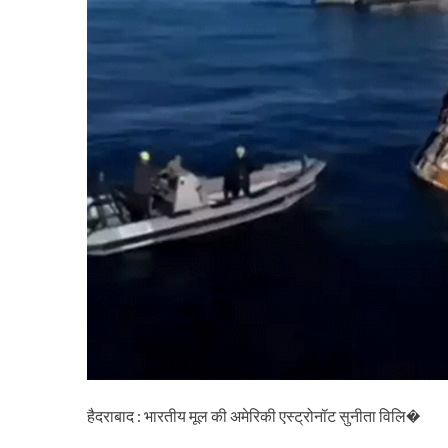
हैदराबाद : भारतीय मूल की अमेरिकी एस्ट्रोनॉट सुनीता विलि�