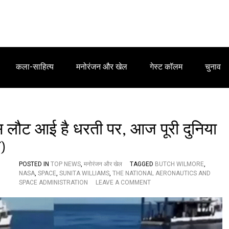
कला-साहित्य
मनोरंजन और खेल
गेस्ट कॉलम
चुनाव
स लौट आई है धरती पर, आज पूरी दुनिया
ो)
POSTED IN
TOP NEWS
,
मनोरंजन और खेल
TAGGED
BUTCH WILMORE
,
NASA
,
SPACE
,
SUNITA WILLIAMS
,
THE NATIONAL AERONAUTICS AND
O
SPACE ADMINISTRATION
LEAVE A COMMENT
N
भा
र
त
की