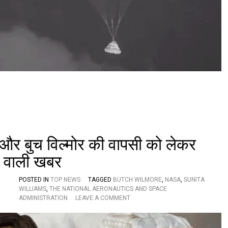
रि
क्ष
या
त्री
सु
नी
ता
वि
लि
य
म्स
बि
ना
पृ
थ्वी
्स और बुच विल्मोर की वापसी को लेकर
प
र
ने वाली खबर
लौ
टा
बो
POSTED IN
TOP NEWS
TAGGED
BUTCH WILMORE
,
NASA
,
SUNITA
इं
WILLIAMS
,
THE NATIONAL AERONAUTICS AND SPACE
O
ग
ADMINISTRATION
LEAVE A COMMENT
N
स्टा
अं
र
त
ला