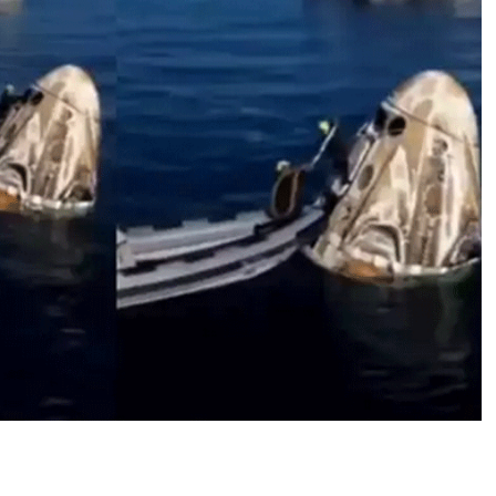
ला
ड
ली
सु
नी
ता
वि
लि
य
म्स
लौ
ट
आ
ई
है
ध
र
ती
प
र
,
आ
ज
पू