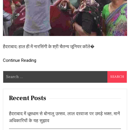
ले
में
रों
ग
टे
ख
ड़ी
क
र
हैदराबाद: हाल ही में नारसिंगी के श्री चैतन्य जूनियर कॉले�
ने
वा
ली
Continue Reading
स
च्चा
S
ई
e
,
सौं
a
पी
r
Recent Posts
ग
c
ई
स
h
र
हैदराबाद में धूमधाम से बोनालु उत्सव, लाल दरवाजा पर उमड़े भक्त, मानें
f
का
अधिकारियों के यह सुझाव
o
र
को