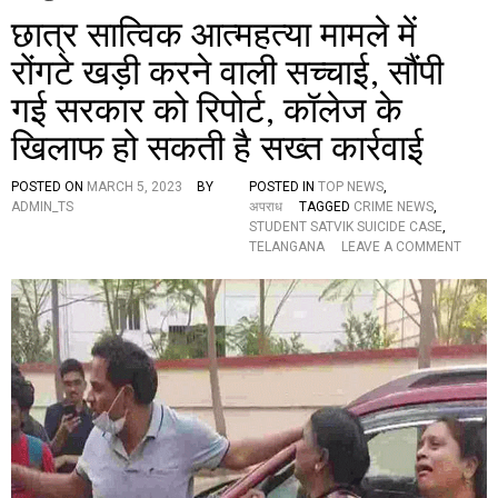
छात्र सात्विक आत्महत्या मामले में
रोंगटे खड़ी करने वाली सच्चाई, सौंपी
गई सरकार को रिपोर्ट, कॉलेज के
खिलाफ हो सकती है सख्त कार्रवाई
POSTED ON
MARCH 5, 2023
BY
POSTED IN
TOP NEWS
,
ADMIN_TS
अपराध
TAGGED
CRIME NEWS
,
STUDENT SATVIK SUICIDE CASE
,
O
TELANGANA
LEAVE A COMMENT
N
छा
त्र
सा
त्वि
क
आ
त्म
ह
त्या
मा
म