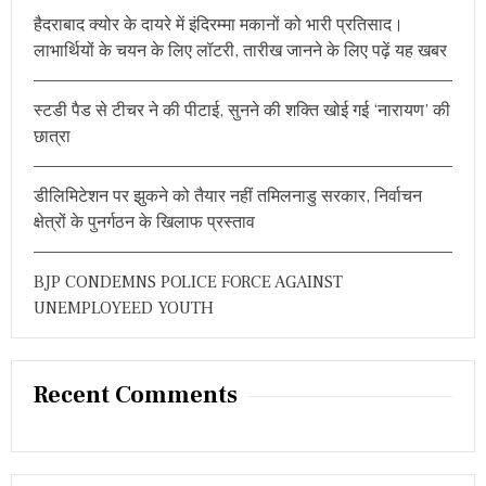
r
रि
हैदराबाद क्योर के दायरे में इंदिरम्मा मकानों को भारी प्रतिसाद।
:
पो
लाभार्थियों के चयन के लिए लॉटरी, तारीख जानने के लिए पढ़ें यह खबर
र्ट
,
कॉ
स्टडी पैड से टीचर ने की पीटाई, सुनने की शक्ति खोई गई ‘नारायण’ की
ले
ज
छात्रा
के
खि
ला
डीलिमिटेशन पर झुकने को तैयार नहीं तमिलनाडु सरकार, निर्वाचन
फ
क्षेत्रों के पुनर्गठन के खिलाफ प्रस्ताव
हो
स
क
BJP CONDEMNS POLICE FORCE AGAINST
ती
है
UNEMPLOYEED YOUTH
स
ख्त
का
र्र
Recent Comments
वा
ई