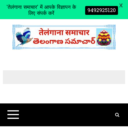
X
'तेलंगाना समाचार' में आपके विज्ञापन के
9492925120
लिए संपर्क करें
S
k
i
p
t
o
c
o
n
t
e
n
t