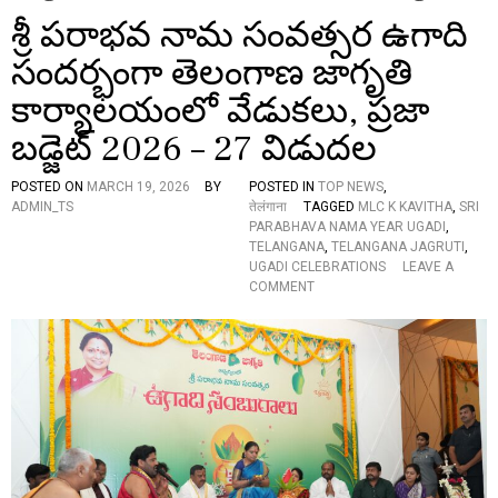
శ్రీ పరాభవ నామ సంవత్సర ఉగాది
సందర్భంగా తెలంగాణ జాగృతి
కార్యాలయంలో వేడుకలు, ప్రజా
బడ్జెట్ 2026 – 27 విడుదల
POSTED ON
MARCH 19, 2026
BY
POSTED IN
TOP NEWS
,
ADMIN_TS
तेलंगाना
TAGGED
MLC K KAVITHA
,
SRI
PARABHAVA NAMA YEAR UGADI
,
TELANGANA
,
TELANGANA JAGRUTI
,
UGADI CELEBRATIONS
LEAVE A
O
COMMENT
N
శ్రీ
ప
రా
భ
వ
నా
మ
సం
వ