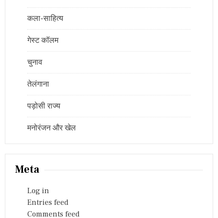
कला-साहित्य
गेस्ट कॉलम
चुनाव
तेलंगाना
पड़ोसी राज्य
मनोरंजन और खेल
Meta
Log in
Entries feed
Comments feed