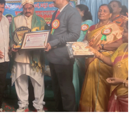
का
र्य
क
र्ता
का
सा
मो
नी
श्या
म
रा
व
मु
दि
रा
ज
को
श्र
म
श
क्ति
पु
र
स्का