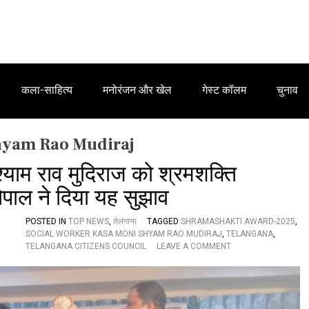
कला-साहित्य
मनोरंजन और खेल
गेस्ट कॉलम
चुनाव
hyam Rao Mudiraj
श्याम राव मुदिराज को श्रमशक्ति
पाल ने दिया यह सुझाव
POSTED IN
TOP NEWS
,
तेलंगाना
TAGGED
SHRAMASHAKTI AWARD-2025
,
SOCIAL WORKER KASA MONI SHYAM RAO MUDIRAJ
,
TELANGANA
,
O
TELANGANA CITIZENS COUNCIL
LEAVE A COMMENT
N
प्सा
मा
जि
क