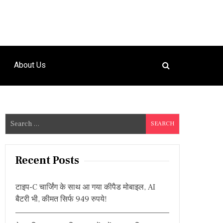
About Us
S
e
a
r
Recent Posts
c
h
टाइप-C चार्जिंग के साथ आ गया कीपैड मोबाइल, AI
f
बैटरी भी, कीमत सिर्फ 949 रुपये!
o
r