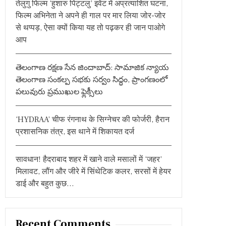
तेलुगु फिल्म ‘हुशारु पिट्टलु’ इवेंट में अप्रत्याशित घटना,
:
फिल्म अभिनेता ने अपने ही गाल पर मार लिया जोर-जोर
से थप्पड़, ऐसा क्यों किया यह तो पढ़कर ही जान पाओगे
आप
తెలంగాణ రక్షణ సేన జిందాబాద్: సామాజిక న్యాయ
తెలంగాణ సంకల్ప సభకు సర్వం సిద్ధం, ప్రాంగణంలో
పలువురు ప్రముఖుల ఫ్లెక్సీలు
‘HYDRAA’ चीफ रंगनाथ के सिग्नेचर की फोर्जरी, हैरान
प्रशासनिक तंत्र, इस थाने में शिकायत दर्ज
सावधान! हैदराबाद शहर में खाने वाले मसालों में ‘जहर’
मिलावट, लौंग और जीरे में सिंथेटिक कलर, सरसों में हेयर
डाई और बहुत कुछ…
Recent Comments