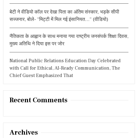
प
ह
बेटी ने वीडियो कॉल पर देखा पिता का अंतिम संस्कार, भड़के सीपी
ला
सज्जनार, बोले- “मिट्टी में मिल गई इंसानियत…” (वीडियो)
मै
च
,
नैतिकता के आह्वान के साथ मनाया गया राष्ट्रीय जनसंपर्क शिक्षा दिवस,
दं
ग
मुख्य अतिथि ने दिया इस पर जोर
र
ह
ग
National Public Relations Education Day Celebrated
ये
with Call for Ethical, AI-Ready Communication, The
खे
Chief Guest Emphasized That
ल
प्र
शं
स
क
Recent Comments
Archives