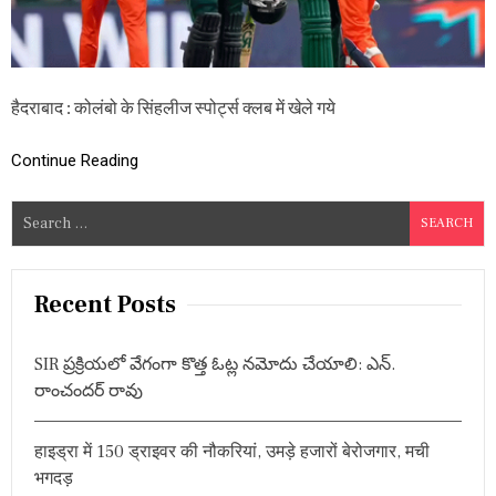
P
2
0
2
6
हैदराबाद : कोलंबो के सिंहलीज स्पोर्ट्स क्लब में खेले गये
:
पा
कि
Continue Reading
स्ता
न
ने
S
नी
e
द
a
र
लैं
r
Recent Posts
ड
c
स
h
के
SIR ప్రక్రియలో వేగంగా కొత్త ఓట్ల నమోదు చేయాలి: ఎన్.
मुं
f
రాంచందర్ రావు
ह
o
से
r
छी
हाइड्रा में 150 ड्राइवर की नौकरियां, उमड़े हजारों बेरोजगार, मची
न
:
लि
भगदड़
या