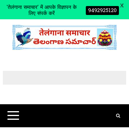
X
'तेलंगाना समाचार' में आपके विज्ञापन के
9492925120
लिए संपर्क करें
S
k
i
p
t
o
c
o
n
t
e
n
t