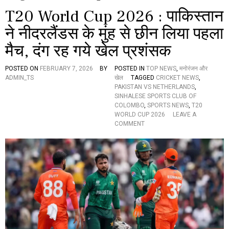
T20 World Cup 2026 : पाकिस्तान
ने नीदरलैंडस के मुंह से छीन लिया पहला
मैच, दंग रह गये खेल प्रशंसक
POSTED ON
FEBRUARY 7, 2026
BY
POSTED IN
TOP NEWS
,
मनोरंजन और
ADMIN_TS
खेल
TAGGED
CRICKET NEWS
,
PAKISTAN VS NETHERLANDS
,
SINHALESE SPORTS CLUB OF
COLOMBO
,
SPORTS NEWS
,
T20
WORLD CUP 2026
LEAVE A
O
COMMENT
N
T
2
0
W
O
R
L
D
C
U