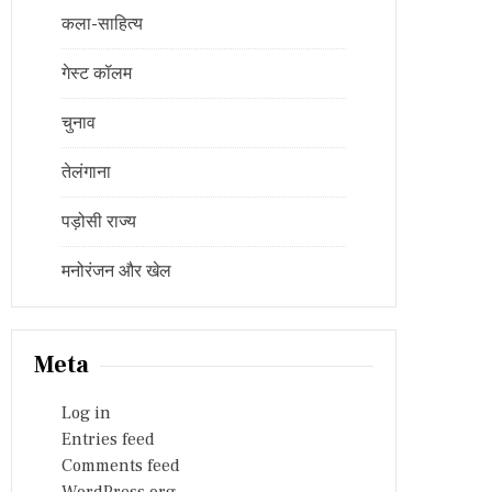
कला-साहित्य
गेस्ट कॉलम
चुनाव
तेलंगाना
पड़ोसी राज्य
मनोरंजन और खेल
Meta
Log in
Entries feed
Comments feed