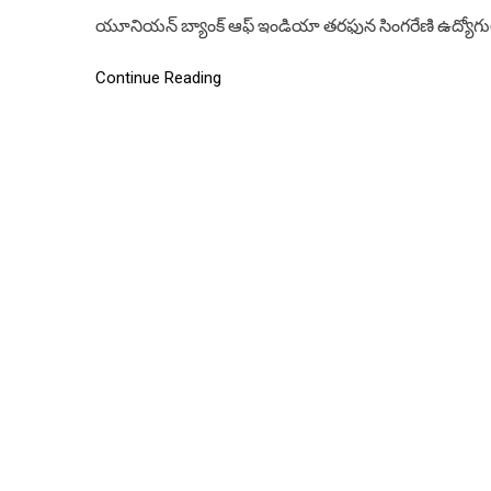
యూనియన్‌ బ్యాంక్‌ ఆఫ్‌ ఇండియా తరఫున సింగరేణి ఉద్యో
Continue Reading