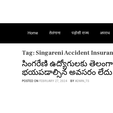
Home
तेलंगाना
पड़ोसी राज्य
अपराध
Tag:
Singareni Accident Insura
సింగరేణి ఉద్యోగులకు తెలంగా
భయపడాల్సిన అవసరం లేదు
POSTED ON
FEBRUARY 27, 2024
BY
ADMIN_TS