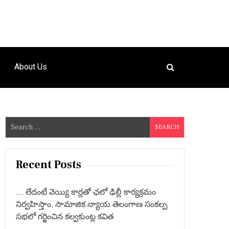
About Us
S
e
a
r
Recent Posts
c
h
… లేదంటే వెయ్యి కార్లతో ఛలో ఢిల్లీ కార్యక్రమం
f
నిర్వహిస్తాం, సామాజిక న్యాయ తెలంగాణ సంకల్ప
o
సభలో గర్జించిన కల్వకుంట్ల కవిత
r