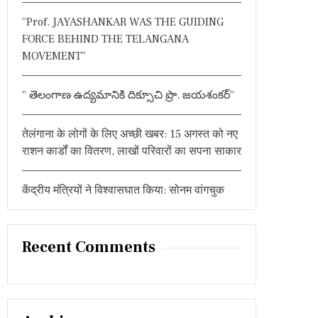
:
“Prof. JAYASHANKAR WAS THE GUIDING
FORCE BEHIND THE TELANGANA
MOVEMENT”
” తెలంగాణ ఉద్యమానికి దిక్సూచి ప్రొ. జయశంకర్”
तेलंगाना के लोगों के लिए अच्छी खबर: 15 अगस्त को नए
राशन कार्डों का वितरण, लाखों परिवारों का सपना साकार
केंद्रीय मंत्रियों ने विश्वासघात किया: सोनम वांगचुक
Recent Comments