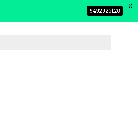
X
9492925120