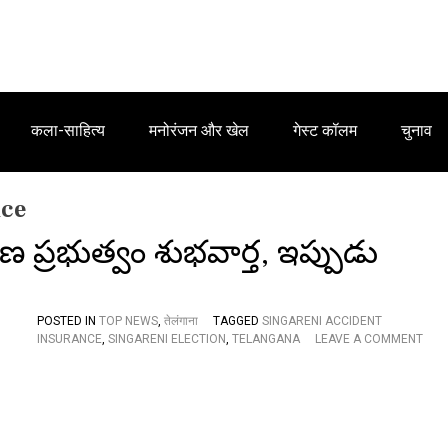
कला-साहित्य
मनोरंजन और खेल
गेस्ट कॉलम
चुनाव
nce
ణ ప్రభుత్వం శుభవార్త, ఇప్పుడు
POSTED IN
TOP NEWS
,
तेलंगाना
TAGGED
SINGARENI ACCIDENT
INSURANCE
,
SINGARENI ELECTION
,
TELANGANA
LEAVE A COMMENT
O
N
సిం
గ
రే
ణి