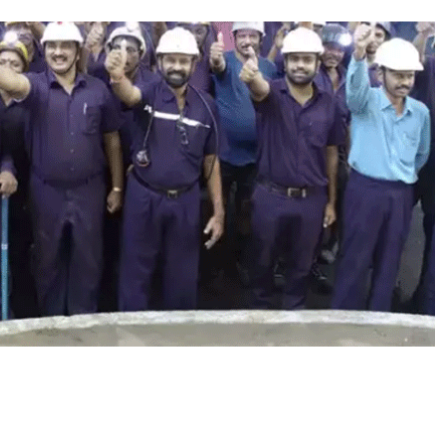
ఉ
ద్యో
గు
ల
కు
తె
లం
గా
ణ
ప్ర
భు
త్వం
శు
భ
వా
ర్త
,
ఇ
ప్పు
డు
భ
య
ప
డా