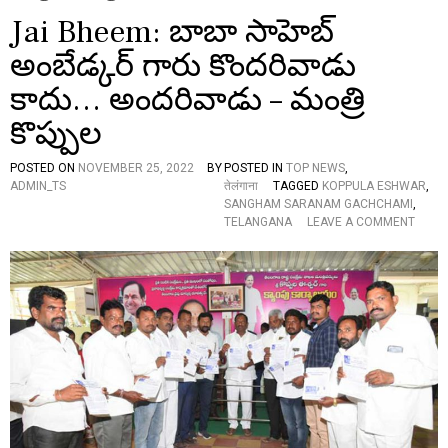
Jai Bheem: బాబా సాహెబ్
అంబేడ్కర్ గారు కొందరివాడు
కాదు… అందరివాడు – మంత్రి
కొప్పుల
POSTED ON
NOVEMBER 25, 2022
BY
POSTED IN
TOP NEWS
,
ADMIN_TS
तेलंगाना
TAGGED
KOPPULA ESHWAR
,
SANGHAM SARANAM GACHCHAMI
,
O
TELANGANA
LEAVE A COMMENT
N
J
A
I
B
H
E
E
M
:
బా
బా