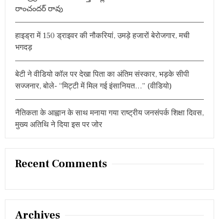
కొ
రాంచందర్ రావు
ప్పు
ల
हाइड्रा में 150 ड्राइवर की नौकरियां, उमड़े हजारों बेरोजगार, मची
भगदड़
बेटी ने वीडियो कॉल पर देखा पिता का अंतिम संस्कार, भड़के सीपी
सज्जनार, बोले- “मिट्टी में मिल गई इंसानियत…” (वीडियो)
नैतिकता के आह्वान के साथ मनाया गया राष्ट्रीय जनसंपर्क शिक्षा दिवस,
मुख्य अतिथि ने दिया इस पर जोर
Recent Comments
Archives