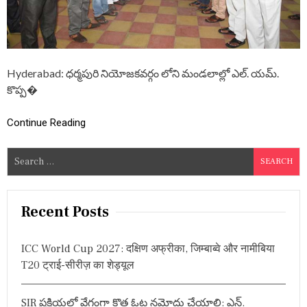
సా
హె
బ్
అం
బే
డ్క
Hyderabad: ధర్మపురి నియోజకవర్గం లోని మండలాల్లో ఎల్. యమ్.
ర్
కొప్ప�
గా
రు
కొం
Continue Reading
ద
రి
వా
S
డు
e
కా
a
దు
…
r
Recent Posts
అం
c
ద
h
రి
ICC World Cup 2027: दक्षिण अफ्रीका, जिम्बाब्वे और नामीबिया
వా
f
T20 ट्राई-सीरीज़ का शेड्यूल
డు
o
–
r
మం
SIR ప్రక్రియలో వేగంగా కొత్త ఓట్ల నమోదు చేయాలి: ఎన్.
త్రి
: