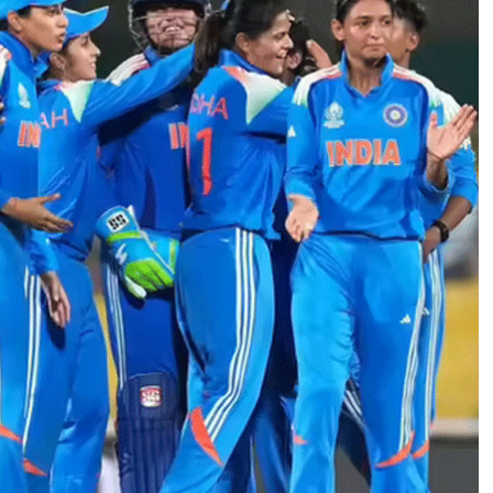
W
O
M
E
N
’
S
O
D
I
W
O
R
L
D
C
U
P
:
भा
र
त
ने
उ