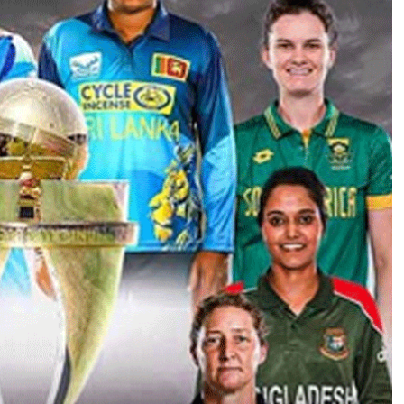
म
हि
ला
वि
श्व
क
प
आ
ज
से
,
ह
र
म
न
प्री
त
कौ
र
का
है
य
ह
इ
रा