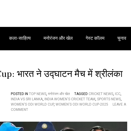
कला-साहित्य
मनोरंजन और खेल
गेस्ट कॉलम
चुनाव
भारत ने उद्घाटन मैच में श्रीलंका
POSTED IN
TOP NEWS
,
मनोरंजन और खेल
TAGGED
CRICKET NEWS
,
ICC
,
INDIA VS SRI LANKA
,
INDIA WOMEN'S CRICKET TEAM
,
SPORTS NEWS
,
WOMEN'S ODI WORLD CUP
,
WOMEN'S ODI WORLD CUP-2025
LEAVE A
O
COMMENT
N
I
C
C