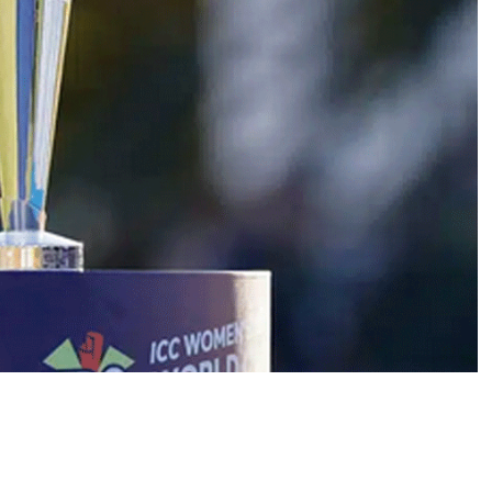
S
T
2
0
W
O
R
L
D
C
U
P
-
2
0
2
6
का
शे
ड्यू
ल
,
1
2
टी