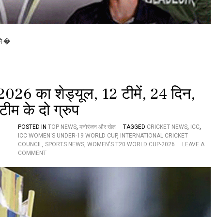
दा
जे �
 का शेड्यूल, 12 टीमें, 24 दिन,
ीम के दो ग्रुप
POSTED IN
TOP NEWS
,
मनोरंजन और खेल
TAGGED
CRICKET NEWS
,
ICC
,
ICC WOMEN'S UNDER-19 WORLD CUP
,
INTERNATIONAL CRICKET
COUNCIL
,
SPORTS NEWS
,
WOMEN'S T20 WORLD CUP-2026
LEAVE A
O
COMMENT
N
W
O
M
E
N
’