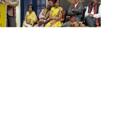
म
र
स
ता
’
वि
ष
य
प
र
स
म्मे
ल
न
,
पू
र्व
शि
क्षा
मं
त्री
ने
क
ही
य