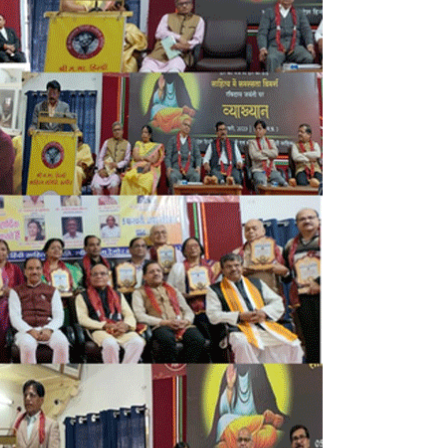
त्य
भा
र
ती
:
सं
त
र
वि
दा
स
जी
की
ज
यं
ती
प
र
‘
सा
हि
त्य
में
स