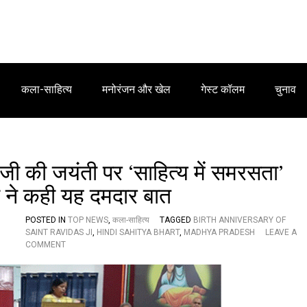
कला-साहित्य
मनोरंजन और खेल
गेस्ट कॉलम
चुनाव
 जी की जयंती पर ‘साहित्य में समरसता’
्री ने कही यह दमदार बात
POSTED IN
TOP NEWS
,
कला-साहित्य
TAGGED
BIRTH ANNIVERSARY OF
SAINT RAVIDAS JI
,
HINDI SAHITYA BHART
,
MADHYA PRADESH
LEAVE A
O
COMMENT
N
हिं
दी
सा
हि