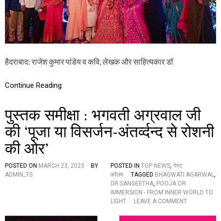
ले
ख
क
डॉ
सं
गी
ता
हैदराबाद: राजेश कुमार पांडेय व कवि, लेखक और साहित्यकार डॉ
के
पु
त्र
Continue Reading
का
शु
पुस्तक समीक्षा : भगवती अग्रवाल जी
भ
वि
की ‘पूजा या विसर्जन-अंतर्व्दन्द से रोशनी
वा
ह
की ओर’
सं
प
न्न
POSTED ON
MARCH 23, 2023
BY
POSTED IN
TOP NEWS
,
गेस्ट
,
ADMIN_TS
कॉलम
TAGGED
BHAGWATI AGARWAL
,
प
DR SANGEETHA
,
POOJA OR
रि
IMMERSION - FROM INNER WORLD TO
ज
O
LIGHT
LEAVE A COMMENT
न
N
औ
पु