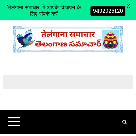
X
'तेलंगाना समाचार' में आपके विज्ञापन के
9492925120
लिए संपर्क करें
S
k
i
p
t
o
c
o
n
t
e
n
t