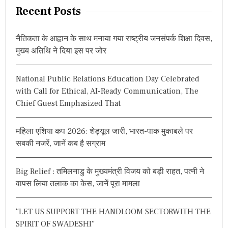
r
अं
Recent Posts
त
c
र्व्द
h
न्द
नैतिकता के आह्वान के साथ मनाया गया राष्ट्रीय जनसंपर्क शिक्षा दिवस,
f
से
मुख्य अतिथि ने दिया इस पर जोर
रो
o
श
r
नी
National Public Relations Education Day Celebrated
:
की
with Call for Ethical, AI-Ready Communication, The
ओ
र
Chief Guest Emphasized That
’
महिला एशिया कप 2026: शेड्यूल जारी, भारत-पाक मुकाबले पर
सबकी नजरें, जानें कब है सग्राम
Big Relief : तमिलनाडु के मुख्यमंत्री विजय को बड़ी राहत, पत्नी ने
वापस लिया तलाक का केस, जानें पूरा मामला
“LET US SUPPORT THE HANDLOOM SECTORWITH THE
SPIRIT OF SWADESHI”