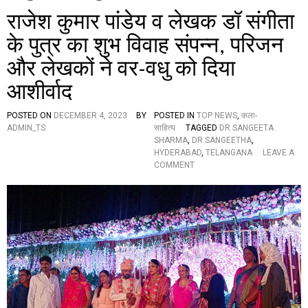
राजेश कुमार पांडेय व लेखक डॉ संगीता
के पुत्र का शुभ विवाह संपन्न, परिजन
और लेखकों ने वर-वधु को दिया
आशीर्वाद
POSTED ON
DECEMBER 4, 2023
BY
POSTED IN
TOP NEWS
,
कला-
ADMIN_TS
साहित्य
TAGGED
DR SANGEETA
SHARMA
,
DR SANGEETHA
,
HYDERABAD
,
TELANGANA
LEAVE A
O
COMMENT
N
रा
जे
श
कु
मा
र
पां
डे
य
व