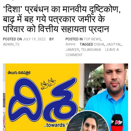
‘दिशा’ प्रबंधन का मानवीय दृष्टिकोण,
बाढ़ में बह गये पत्रकार जमीर के
परिवार को वित्तीय सहायता प्रदान
POSTED ON
JULY 19, 2022
BY
POSTED IN
TOP NEWS
,
ADMIN_TS
तेलंगाना
TAGGED
DISHA
,
JAGITYAL
,
JAMEER
,
TELANGANA
LEAVE A
O
COMMENT
N
‘
दि
शा
’
प्र
बं
ध
न
का
मा
न
वी
य