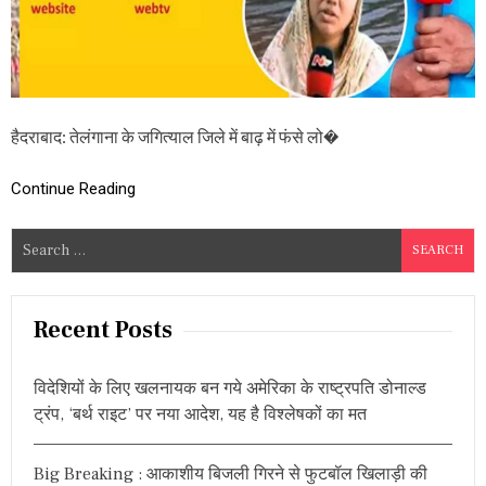
दृ
ष्टि
को
ण
,
बा
ढ़
हैदराबाद: तेलंगाना के जगित्याल जिले में बाढ़ में फंसे लो�
में
ब
ह
Continue Reading
ग
ये
S
प
e
त्र
का
a
र
r
Recent Posts
ज
c
मी
र
h
के
विदेशियों के लिए खलनायक बन गये अमेरिका के राष्ट्रपति डोनाल्ड
f
प
ट्रंप, ‘बर्थ राइट’ पर नया आदेश, यह है विश्लेषकों का मत
o
रि
वा
r
र
Big Breaking : आकाशीय बिजली गिरने से फुटबॉल खिलाड़ी की
:
को