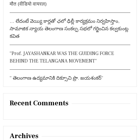
मौत (वीडियो वायरल)
वि
त्ती
य
… లేదంటే వెయ్యి కార్లతో ఛలో ఢిల్లీ కార్యక్రమం నిర్వహిస్తాం,
स
हा
సామాజిక న్యాయ తెలంగాణ సంకల్ప సభలో గర్జించిన కల్వకుంట్ల
य
కవిత
ता
प्र
दा
“Prof. JAYASHANKAR WAS THE GUIDING FORCE
न
BEHIND THE TELANGANA MOVEMENT”
” తెలంగాణ ఉద్యమానికి దిక్సూచి ప్రొ. జయశంకర్”
Recent Comments
Archives