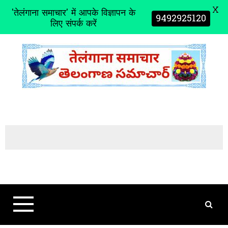
X
'तेलंगाना समाचार' में आपके विज्ञापन के
9492925120
लिए संपर्क करें
S
k
i
p
t
o
c
o
n
t
e
n
t