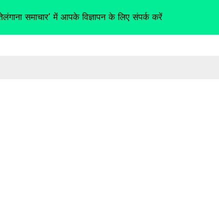
तेलंगाना समाचार' में आपके विज्ञापन के लिए संपर्क करें