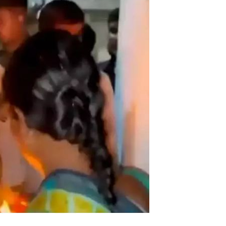
ड्डी
ने
कि
या
मु
डु
चिं
त
ल
प
ल्ली
इं
दि
रा
म्मा
म
का
न
में
मु
का
म
,
सो