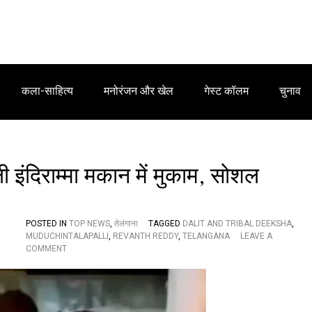
कला-साहित्य
मनोरंजन और खेल
गेस्ट कॉलम
चुनाव
्ली इंदिराम्मा मकान में मुकाम, सोशल
POSTED IN
TOP NEWS
,
तेलंगाना
TAGGED
DALIT AND TRIBAL DEEKSHA
,
MUDUCHINTALAPALLI
,
REVANTH REDDY
,
TELANGANA
LEAVE A
O
COMMENT
N
रे
वं
त
रे