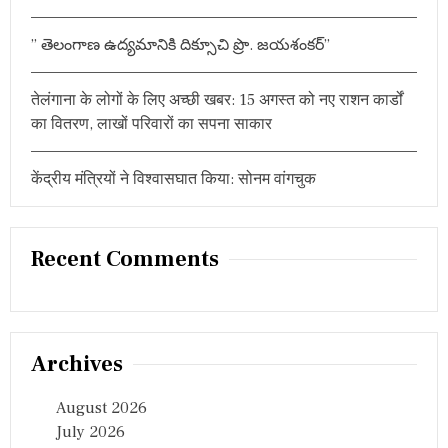
क
पि
” తెలంగాణ ఉద్యమానికి దిక్సూచి ప్రొ. జయశంకర్”
ट
रि
कॉ
तेलंगाना के लोगों के लिए अच्छी खबर: 15 अगस्त को नए राशन कार्डों
र्डिं
ग
का वितरण, लाखों परिवारों का सपना साकार
में
हैं
ये
केंद्रीय मंत्रियों ने विश्वासघात किया: सोनम वांगचुक
बा
तें
Recent Comments
Archives
August 2026
July 2026