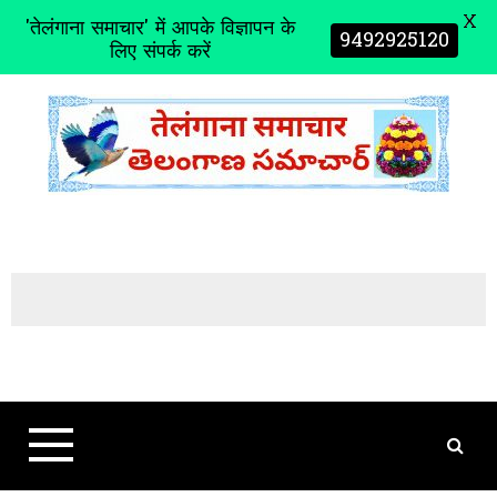
X
'तेलंगाना समाचार' में आपके विज्ञापन के
9492925120
लिए संपर्क करें
S
k
i
p
t
o
c
o
n
t
e
n
t