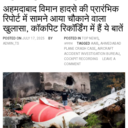
अहमदाबाद विमान हादसे की प्रारंभिक
रिपोर्ट में सामने आया चौकाने वाला
खुलासा, कॉकपिट रिकॉर्डिंग में हैं ये बातें
POSTED ON
JULY 17, 2025
BY
POSTED IN
TOP NEWS
,
ADMIN_TS
अपराध
TAGGED
AAIB
,
AHMEDABAD
PLANE CRASH CASE
,
AIRCRAFT
ACCIDENT INVESTIGATION BUREAU
,
COCKPIT RECORDING
LEAVE A
O
COMMENT
N
अ
ह
म
दा
बा
द
वि
मा
न
हा
द