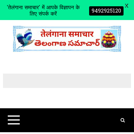
X
'तेलंगाना समाचार' में आपके विज्ञापन के
9492925120
लिए संपर्क करें
S
k
i
p
t
o
c
o
n
t
e
n
t