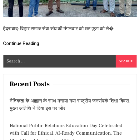
ठ
पू
जा
का
र्य
हैदराबाद: बिहार समाज सेवा संघ की मंगलवार को छठ पूजा को ले�
क्र
म
को
Continue Reading
ले
क
S
र
बै
e
ठ
a
क
r
,
Recent Posts
लि
c
ए
h
ग
नैतिकता के आह्वान के साथ मनाया गया राष्ट्रीय जनसंपर्क शिक्षा दिवस,
f
ए
मुख्य अतिथि ने दिया इस पर जोर
हैं
o
ये
r
फै
National Public Relations Education Day Celebrated
:
स
with Call for Ethical, AI-Ready Communication, The
ले