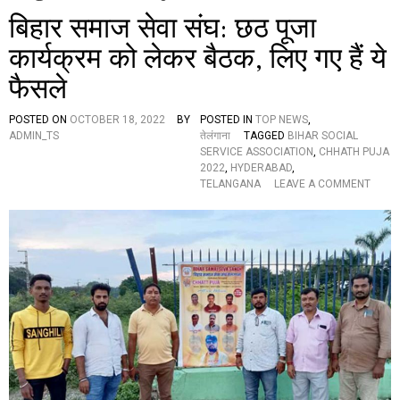
बिहार समाज सेवा संघ: छठ पूजा
कार्यक्रम को लेकर बैठक, लिए गए हैं ये
फैसले
POSTED ON
OCTOBER 18, 2022
BY
POSTED IN
TOP NEWS
,
ADMIN_TS
तेलंगाना
TAGGED
BIHAR SOCIAL
SERVICE ASSOCIATION
,
CHHATH PUJA
2022
,
HYDERABAD
,
O
TELANGANA
LEAVE A COMMENT
N
बि
हा
र
स
मा
ज
से
वा
सं
घ
:
छ