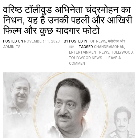
वरिष्ठ टॉलीवुड अभिनेता चंद्रमोहन का
निधन, यह है उनकी पहली और आखिरी
फिल्म और कुछ यादगार फोटो
POSTED ON
NOVEMBER 11, 2023
BY
POSTED IN
TOP NEWS
,
मनोरंजन और
ADMIN_TS
खेल
TAGGED
CHANDRAMOHAN
,
ENTERTAINMENT NEWS
,
TOLLYWOOD
,
TOLLYWOOD NEWS
LEAVE A
O
COMMENT
N
व
रि
ष्ठ
टॉ
ली
वु
ड
अ
भि
ने
ता
चं