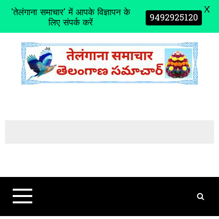
X
'तेलंगाना समाचार' में आपके विज्ञापन के
9492925120
लिए संपर्क करें
S
k
i
p
t
o
c
o
n
t
e
n
t