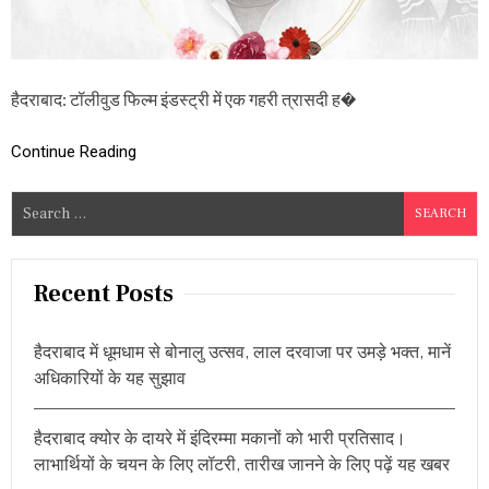
द्र
मो
ह
न
का
हैदराबाद: टॉलीवुड फिल्म इंडस्ट्री में एक गहरी त्रासदी ह�
नि
ध
न
Continue Reading
,
य
S
ह
है
e
उ
a
न
r
की
Recent Posts
प
c
ह
h
ली
हैदराबाद में धूमधाम से बोनालु उत्सव, लाल दरवाजा पर उमड़े भक्त, मानें
f
औ
अधिकारियों के यह सुझाव
र
o
आ
r
खि
हैदराबाद क्योर के दायरे में इंदिरम्मा मकानों को भारी प्रतिसाद।
:
री
लाभार्थियों के चयन के लिए लॉटरी, तारीख जानने के लिए पढ़ें यह खबर
फि
ल्म