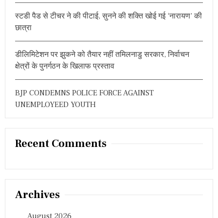
औ
र
स्टडी पैड से टीचर ने की पीटाई, सुनने की शक्ति खोई गई ‘नारायण’ की
कु
छात्रा
छ
या
द
डीलिमिटेशन पर झुकने को तैयार नहीं तमिलनाडु सरकार, निर्वाचन
गा
क्षेत्रों के पुनर्गठन के खिलाफ प्रस्ताव
र
फो
टो
BJP CONDEMNS POLICE FORCE AGAINST
UNEMPLOYEED YOUTH
Recent Comments
Archives
August 2026