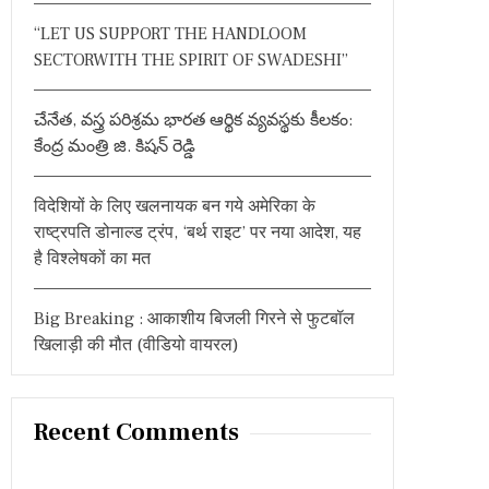
:
“LET US SUPPORT THE HANDLOOM
SECTORWITH THE SPIRIT OF SWADESHI”
చేనేత, వస్త్ర పరిశ్రమ భారత ఆర్థిక వ్యవస్థకు కీలకం:
కేంద్ర మంత్రి జి. కిషన్ రెడ్డి
विदेशियों के लिए खलनायक बन गये अमेरिका के
राष्ट्रपति डोनाल्ड ट्रंप, ‘बर्थ राइट’ पर नया आदेश, यह
है विश्लेषकों का मत
Big Breaking : आकाशीय बिजली गिरने से फुटबॉल
खिलाड़ी की मौत (वीडियो वायरल)
Recent Comments