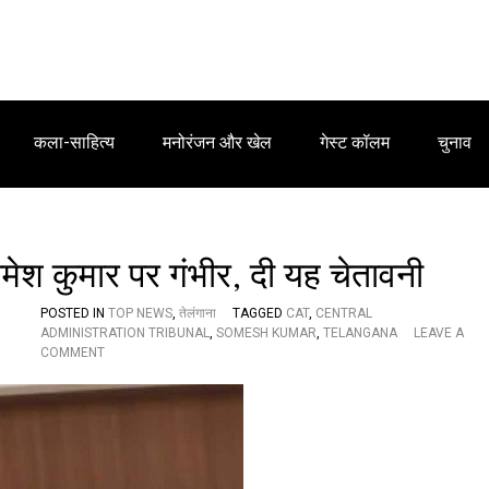
कला-साहित्य
मनोरंजन और खेल
गेस्ट कॉलम
चुनाव
मेश कुमार पर गंभीर, दी यह चेतावनी
POSTED IN
TOP NEWS
,
तेलंगाना
TAGGED
CAT
,
CENTRAL
ADMINISTRATION TRIBUNAL
,
SOMESH KUMAR
,
TELANGANA
LEAVE A
O
COMMENT
N
C
A
T
:
ते