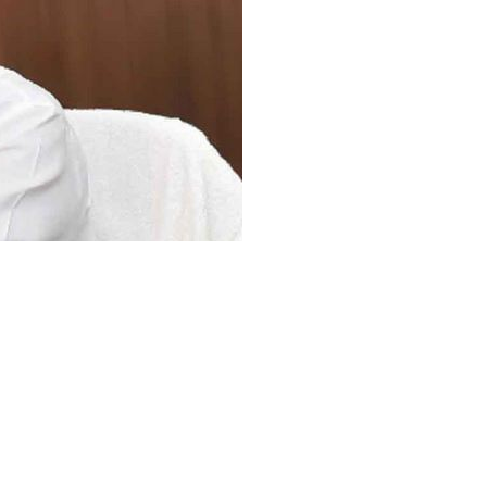
लं
गा
ना
के
मु
ख्य
स
चि
व
सो
मे
श
कु
मा
र
प
र
गं
भी
र
,
दी
य
ह
चे