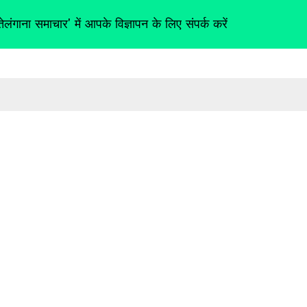
तेलंगाना समाचार' में आपके विज्ञापन के लिए संपर्क करें