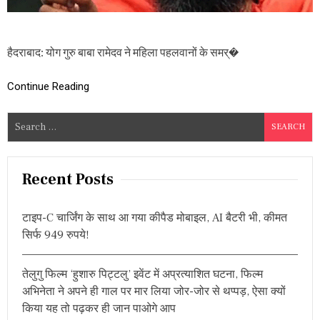
सिं
ह
गि
र
हैदराबाद: योग गुरु बाबा रामेदव ने महिला पहलवानों के समर्�
फ्ता
री
की
Continue Reading
मां
ग
S
,
बो
e
ले
a
-
r
“
Recent Posts
कु
c
श्ती
h
सं
टाइप-C चार्जिंग के साथ आ गया कीपैड मोबाइल, AI बैटरी भी, कीमत
f
घ
सिर्फ 949 रुपये!
के
o
प्र
r
मु
तेलुगु फिल्म ‘हुशारु पिट्टलु’ इवेंट में अप्रत्याशित घटना, फिल्म
:
ख
अभिनेता ने अपने ही गाल पर मार लिया जोर-जोर से थप्पड़, ऐसा क्यों
बृ
ज
किया यह तो पढ़कर ही जान पाओगे आप
भू