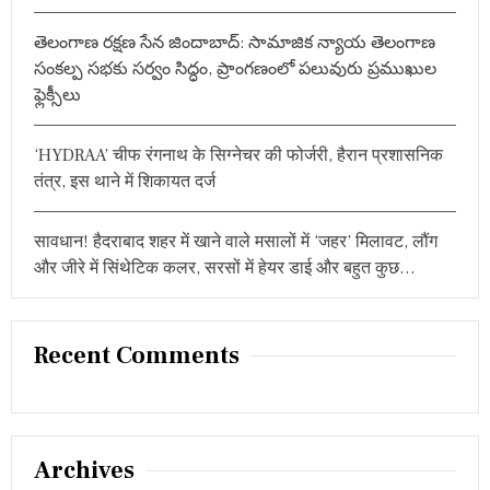
ष
ण
తెలంగాణ రక్షణ సేన జిందాబాద్: సామాజిక న్యాయ తెలంగాణ
सिं
సంకల్ప సభకు సర్వం సిద్ధం, ప్రాంగణంలో పలువురు ప్రముఖుల
ह
को
ఫ్లెక్సీలు
डा
लो
जे
‘HYDRAA’ चीफ रंगनाथ के सिग्नेचर की फोर्जरी, हैरान प्रशासनिक
ल
तंत्र, इस थाने में शिकायत दर्ज
में
”
सावधान! हैदराबाद शहर में खाने वाले मसालों में ‘जहर’ मिलावट, लौंग
और जीरे में सिंथेटिक कलर, सरसों में हेयर डाई और बहुत कुछ…
Recent Comments
Archives