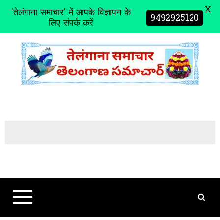
X
'तेलंगाना समाचार' में आपके विज्ञापन के
9492925120
लिए संपर्क करें
S
k
i
p
t
o
c
o
n
t
e
n
t