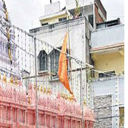
वा
जा
सिं
ह
वा
हि
नी
म
हा
का
ली
मं
दि
र
में
र
वि
वा
र
को
बो
ना
लु
,