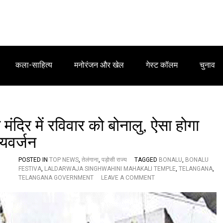
कला-साहित्य
मनोरंजन और खेल
गेस्ट कॉलम
चुनाव
ंदिर में रविवार को बोनालु, ऐसा होगा
ायवर्जन
POSTED IN
TOP NEWS
,
तेलंगाना
,
पड़ोसी राज्य
TAGGED
BONALU
,
BONALU
FESTIVA
,
LALDARWAJA SINGHWAHINI MAHAKALI TEMPLE
,
TELANGANA
,
O
TELANGANA GOVERNMENT
LEAVE A COMMENT
N
ला
ल
द
र