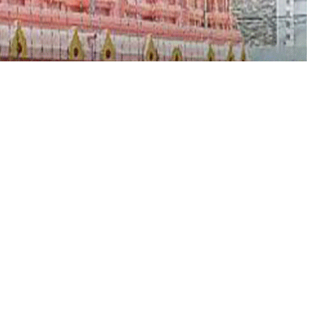
ऐ
सा
हो
गा
ट्रै
फि
क
प्र
ति
बं
ध
औ
र
ब
सों
का
डा
य
व
र्ज
न