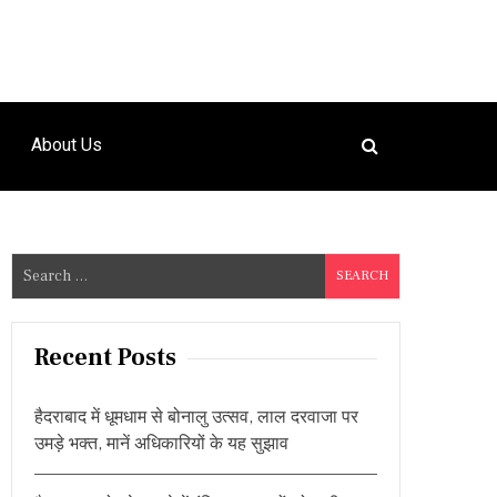
About Us
S
e
a
r
Recent Posts
c
h
हैदराबाद में धूमधाम से बोनालु उत्सव, लाल दरवाजा पर
f
उमड़े भक्त, मानें अधिकारियों के यह सुझाव
o
r