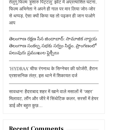
तेलुगु फिल्म ‘हुशारु पिट्टलु’ इवेंट में अप्रत्याशित घटना,
:
फिल्म अभिनेता ने अपने ही गाल पर मार लिया जोर-जोर
से थप्पड़, ऐसा क्यों किया यह तो पढ़कर ही जान पाओगे
आप
తెలంగాణ రక్షణ సేన జిందాబాద్: సామాజిక న్యాయ
తెలంగాణ సంకల్ప సభకు సర్వం సిద్ధం, ప్రాంగణంలో
పలువురు ప్రముఖుల ఫ్లెక్సీలు
‘HYDRAA’ चीफ रंगनाथ के सिग्नेचर की फोर्जरी, हैरान
प्रशासनिक तंत्र, इस थाने में शिकायत दर्ज
सावधान! हैदराबाद शहर में खाने वाले मसालों में ‘जहर’
मिलावट, लौंग और जीरे में सिंथेटिक कलर, सरसों में हेयर
डाई और बहुत कुछ…
Recent Comments