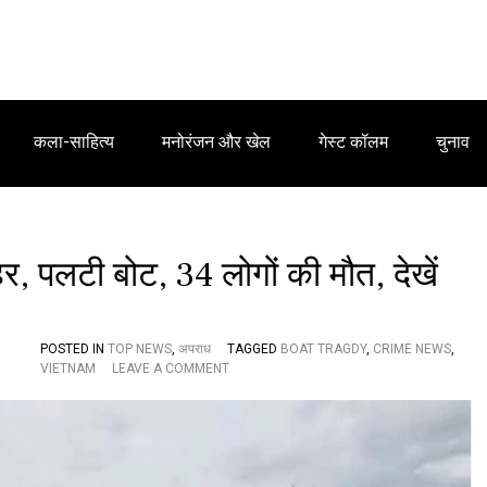
कला-साहित्य
मनोरंजन और खेल
गेस्ट कॉलम
चुनाव
हर, पलटी बोट, 34 लोगों की मौत, देखें
POSTED IN
TOP NEWS
,
अपराध
TAGGED
BOAT TRAGDY
,
CRIME NEWS
,
O
VIETNAM
LEAVE A COMMENT
N
वि
य
त
ना
म