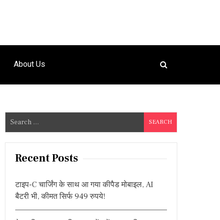
About Us
S
e
a
r
Recent Posts
c
h
टाइप-C चार्जिंग के साथ आ गया कीपैड मोबाइल, AI
f
बैटरी भी, कीमत सिर्फ 949 रुपये!
o
r