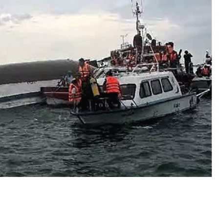
में
‘
वि
प्हा
’
तू
फा
न
का
क
ह
र
,
प
ल
टी
बो
ट
,
3
4
लो
गों
की