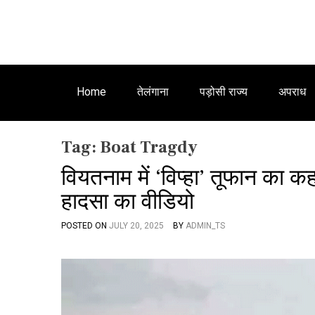
Home
तेलंगाना
पड़ोसी राज्य
अपराध
Tag:
Boat Tragdy
वियतनाम में ‘विप्हा’ तूफान का क
हादसा का वीडियो
POSTED ON
JULY 20, 2025
BY
ADMIN_TS