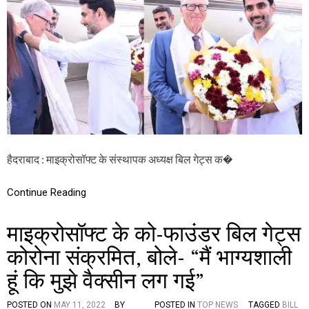
का
सॉ
र
फ्ट
की
के
ग
सं
ल
स्था
ती
प
,
क
बो
बि
ले
ल
-
गे
“
ट्स
दो
प
रू
हैदराबाद : माइक्रोसॉफ्ट के संस्थापक अध्यक्ष बिल गेट्स क�
हुं
सी
चे
म
आं
Continue Reading
हि
ध्र
ला
प्र
ओं
दे
माइक्रोसॉफ्ट के को-फाउंडर बिल गेट्स
के
श
सा
,
कोरोना संक्रमित, बोले- “मैं भाग्यशाली
थ
इ
सं
हूं कि मुझे वैक्सीन लग गई”
न
बं
मु
ध
द्दों
थे
POSTED ON
MAY 11, 2022
BY
POSTED IN
TOP NEWS
TAGGED
BILL