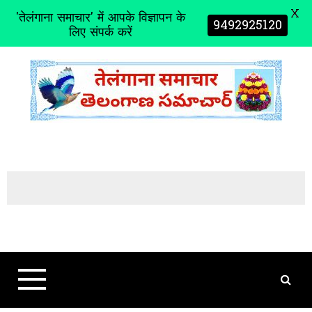
X
'तेलंगाना समाचार' में आपके विज्ञापन के
9492925120
लिए संपर्क करें
S
k
i
p
t
o
c
o
n
t
e
n
t