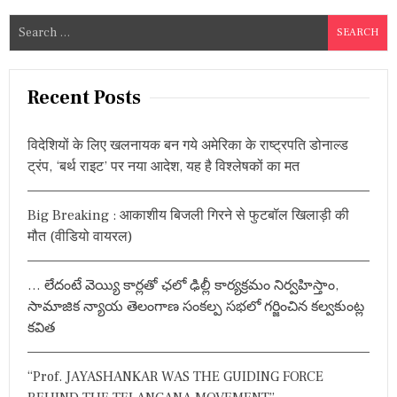
त
S
,
बो
e
ले
a
-
r
“
Recent Posts
मैं
c
भा
h
ग्य
विदेशियों के लिए खलनायक बन गये अमेरिका के राष्ट्रपति डोनाल्ड
f
शा
ट्रंप, ‘बर्थ राइट’ पर नया आदेश, यह है विश्लेषकों का मत
ली
o
हूं
r
कि
Big Breaking : आकाशीय बिजली गिरने से फुटबॉल खिलाड़ी की
:
मु
मौत (वीडियो वायरल)
झे
वै
क्सी
न
… లేదంటే వెయ్యి కార్లతో ఛలో ఢిల్లీ కార్యక్రమం నిర్వహిస్తాం,
ल
సామాజిక న్యాయ తెలంగాణ సంకల్ప సభలో గర్జించిన కల్వకుంట్ల
ग
కవిత
ग
ई
”
“Prof. JAYASHANKAR WAS THE GUIDING FORCE