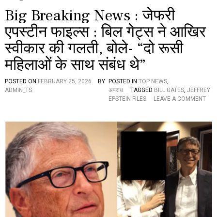
Big Breaking News : जेफरी
एपस्टीन फाइल्स : बिल गेट्स ने आखिर
स्वीकार की गलती, बोले- “दो रूसी
महिलाओं के साथ संबंध थे”
POSTED ON
FEBRUARY 25, 2026
BY
POSTED IN
TOP NEWS
,
ADMIN_TS
अपराध
TAGGED
BILL GATES
,
JEFFREY
EPSTEIN FILES
LEAVE A COMMENT
O
N
B
I
G
B
R
E
A
K
I
N
G