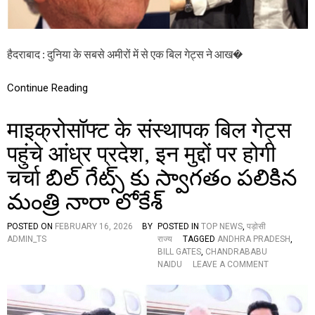
N
E
W
S
हैदराबाद : दुनिया के सबसे अमीरों में से एक बिल गेट्स ने आख�
:
जे
फ
Continue Reading
री
ए
प
माइक्रोसॉफ्ट के संस्थापक बिल गेट्स
स्टी
न
पहुंचे आंध्र प्रदेश, इन मुद्दों पर होगी
फा
चर्चा బిల్ గేట్స్ కు స్వాగతం పలికిన
इ
ल्स
మంత్రి నారా లోకేశ్
:
बि
ल
POSTED ON
FEBRUARY 16, 2026
BY
POSTED IN
TOP NEWS
,
पड़ोसी
गे
ADMIN_TS
राज्य
TAGGED
ANDHRA PRADESH
,
ट्स
BILL GATES
,
CHANDRABABU
ने
O
NAIDU
LEAVE A COMMENT
आ
N
खि
मा
र
इ
स्वी
क्रो