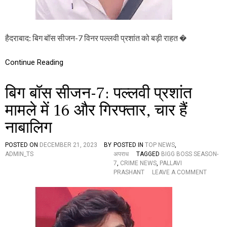
शां
त
के
लि
हैदराबाद: बिग बॉस सीजन-7 विनर पल्लवी प्रशांत को बड़ी राहत �
ए
ब
ड़ी
Continue Reading
रा
ह
बिग बॉस सीजन-7: पल्लवी प्रशांत
त
,
मामले में 16 और गिरफ्तार, चार हैं
स
श
नाबालिग
र्त
ज
मा
POSTED ON
DECEMBER 21, 2023
BY
POSTED IN
TOP NEWS
,
न
ADMIN_TS
अपराध
TAGGED
BIGG BOSS SEASON-
त
7
,
CRIME NEWS
,
PALLAVI
मं
O
PRASHANT
LEAVE A COMMENT
जू
N
र
बि
ग
बॉ
स
सी