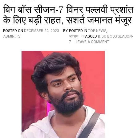
बिग बॉस सीजन-7 विनर पल्लवी प्रशांत
के लिए बड़ी राहत, सशर्त जमानत मंजूर
POSTED ON
DECEMBER 22, 2023
BY
POSTED IN
TOP NEWS
,
ADMIN_TS
अपराध
TAGGED
BIGG BOSS SEASON-
O
7
LEAVE A COMMENT
N
बि
ग
बॉ
स
सी
ज
न
-
7
वि
न
र
प
ल्ल
वी
प्र