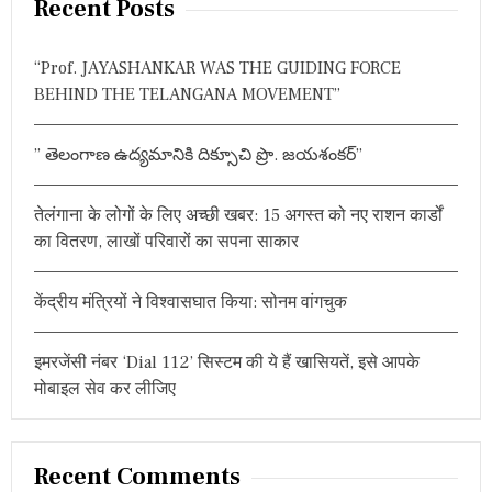
चा
Recent Posts
र
c
हैं
h
ना
“Prof. JAYASHANKAR WAS THE GUIDING FORCE
f
बा
BEHIND THE TELANGANA MOVEMENT”
लि
o
ग
r
” తెలంగాణ ఉద్యమానికి దిక్సూచి ప్రొ. జయశంకర్”
:
तेलंगाना के लोगों के लिए अच्छी खबर: 15 अगस्त को नए राशन कार्डों
का वितरण, लाखों परिवारों का सपना साकार
केंद्रीय मंत्रियों ने विश्वासघात किया: सोनम वांगचुक
इमरजेंसी नंबर ‘Dial 112’ सिस्टम की ये हैं खासियतें, इसे आपके
मोबाइल सेव कर लीजिए
Recent Comments