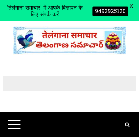
X
'तेलंगाना समाचार' में आपके विज्ञापन के
9492925120
लिए संपर्क करें
S
k
i
p
t
o
c
o
n
t
e
n
t