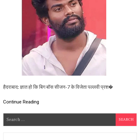
ज
न
-
7
:
प
ल्ल
वी
प्र
शां
त
मा
म
ले
में
हैदराबाद: ज्ञात हो कि बिग बॉस सीजन-7 के विजेता पल्लवी प्रश�
1
6
औ
Continue Reading
र
गि
S
र
फ्ता
e
र
a
,
r