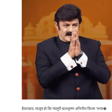
हैदराबाद: मालूम हो कि नंदमुरी बालकृष्ण अभिनीत फिल्म 'भगव�