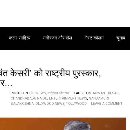
कला-साहित्य
मनोरंजन और खेल
गेस्ट कॉलम
चुनाव
त केसरी’ को राष्ट्रीय पुरस्कार,
 और…
POSTED IN
TOP NEWS
,
मनोरंजन और खेल
TAGGED
BHAGWANT KESARI
,
CHANDRABABU NAIDU
,
ENTERTAINMENT NEWS
,
NANDAMURI
BALAKRISHNA
,
OLLYWOOD NEWS
,
TOLLYWOOD
LEAVE A COMMENT
O
N
अ
भि
ने