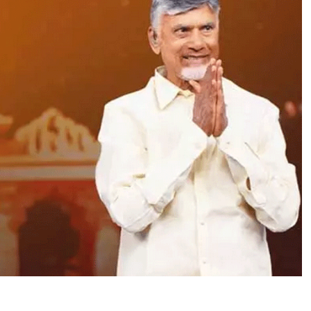
ता
बा
ल
कृ
ष्ण
की
फि
ल्म
‘
भ
ग
वं
त
के
स
री
’
को
रा
ष्ट्री
य
पु
र
स्का