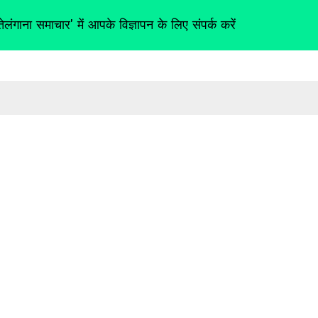
तेलंगाना समाचार' में आपके विज्ञापन के लिए संपर्क करें