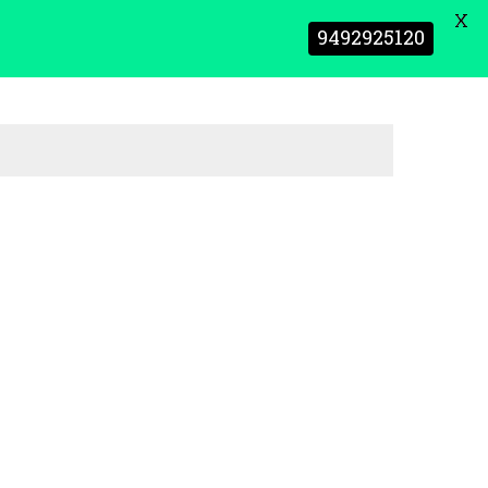
X
9492925120