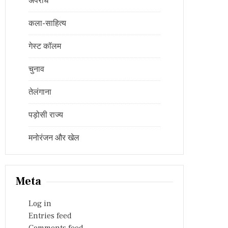
अपराध
कला-साहित्य
गेस्ट कॉलम
चुनाव
तेलंगाना
पड़ोसी राज्य
मनोरंजन और खेल
Meta
Log in
Entries feed