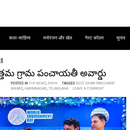
कला-साहित्य
मनोरंजन और खेल
गेस्ट कॉलम
चुनाव
d
త్తమ గ్రామ పంచాయతీ అవార్డు
POSTED IN
TOP NEWS
,
तेलंगाना
TAGGED
BEST GRAM PANCHAYAT
O
AWARD
,
KARIMNAGAR
,
TELANGANA
LEAVE A COMMENT
N
తె
లం
గా
ణ
లో
ఈ