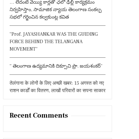
… లేదంటే వెయ్యి కార్లతో ఛలో ఢిల్లీ కార్యక్రమం
:
నిర్వహిస్తాం, సామాజిక న్యాయ తెలంగాణ సంకల్ప
సభలో గర్జించిన కల్వకుంట్ల కవిత
“Prof. JAYASHANKAR WAS THE GUIDING
FORCE BEHIND THE TELANGANA
MOVEMENT”
” తెలంగాణ ఉద్యమానికి దిక్సూచి ప్రొ. జయశంకర్”
तेलंगाना के लोगों के लिए अच्छी खबर: 15 अगस्त को नए
राशन कार्डों का वितरण, लाखों परिवारों का सपना साकार
Recent Comments