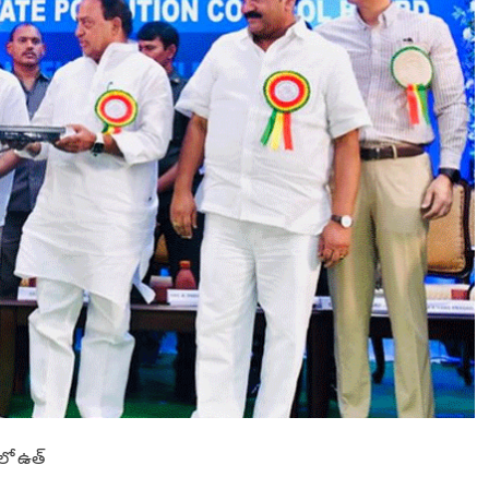
గ్రా
మా
ని
కి
ఉ
త్త
మ
గ్రా
మ
పం
చా
య
తీ
అ
వా
ర్డు
లో ఉత్