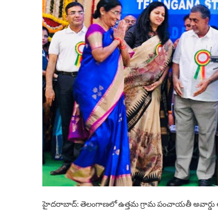
హైదరాబాద్: తెలంగాణలో ఉత్తమ గ్రామ పంచాయతీ అవార్డు 