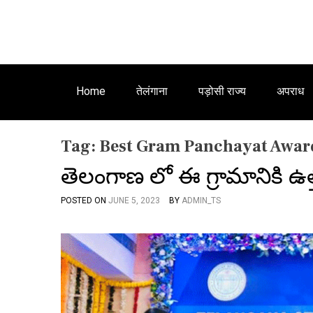
Home
तेलंगाना
पड़ोसी राज्य
अपराध
Tag:
Best Gram Panchayat Awar
తెలంగాణ లో ఈ గ్రామానికి ఉ
POSTED ON
JUNE 5, 2023
BY
ADMIN_TS