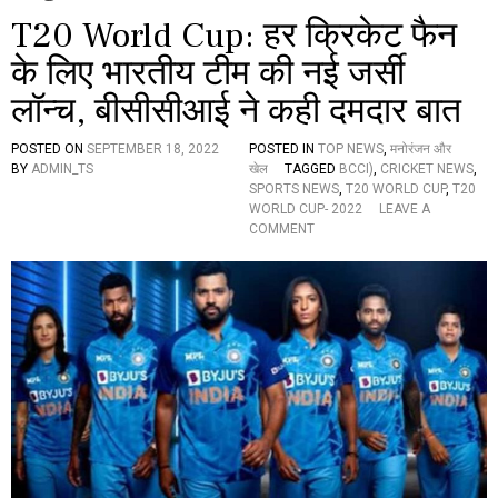
T20 World Cup: हर क्रिकेट फैन
के लिए भारतीय टीम की नई जर्सी
लॉन्च, बीसीसीआई ने कही दमदार बात
POSTED ON
SEPTEMBER 18, 2022
POSTED IN
TOP NEWS
,
मनोरंजन और
BY
ADMIN_TS
खेल
TAGGED
BCCI)
,
CRICKET NEWS
,
SPORTS NEWS
,
T20 WORLD CUP
,
T20
WORLD CUP- 2022
LEAVE A
O
COMMENT
N
T
2
0
W
O
R
L
D
C
U
P
: