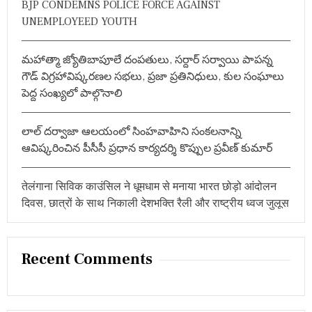
BJP CONDEMNS POLICE FORCE AGAINST
:
सी
UNEMPLOYEED YOUTH
सी
आ
ई
మహాత్మా జ్యోతిబాపూలే దంపతులు, సర్దార్ సర్వాయి పాపన్న
ने
क
గౌడ్ విగ్రహావిష్కరణల సభలు, ప్రజా ప్రతినిధులు, కుల సంఘాలు
ही
పెద్ద సంఖ్యలో పాల్గొనాలి
द
म
दा
లాల్ దర్వాజా ఆలయంలో సింహవాహిని సంకలనాన్ని
र
बा
ఆవిష్కరించిన పీసీసీ ప్రధాన కార్యదర్శి కొప్పుల ప్రవీణ్ కుమార్
त
तेलंगाना सिविक काउंसिल ने धूमधाम से मनाया भारत छोड़ो आंदोलन
दिवस, छात्रों के साथ निकाली देशभक्ति रैली और राष्ट्रीय ध्वज जुलूस
Recent Comments