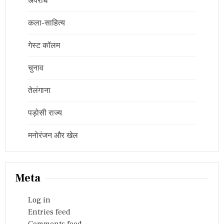
अपराध
कला-साहित्य
गेस्ट कॉलम
चुनाव
तेलंगाना
पड़ोसी राज्य
मनोरंजन और खेल
Meta
Log in
Entries feed