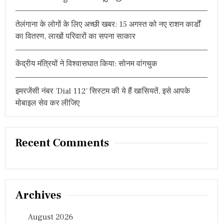
म
हा
त्मा
तेलंगाना के लोगों के लिए अच्छी खबर: 15 अगस्त को नए राशन कार्डों
ज्यो
का वितरण, लाखों परिवारों का सपना साकार
ति
रा
व
केंद्रीय मंत्रियों ने विश्वासघात किया: सोनम वांगचुक
फु
ले
उ
इमरजेंसी नंबर ‘Dial 112’ सिस्टम की ये हैं खासियतें, इसे आपके
त्कृ
मोबाइल सेव कर लीजिए
ष्ट
ता
पु
र
स्का
Recent Comments
र
से
स
म्मा
नि
Archives
त
,
जा
August 2026
नें