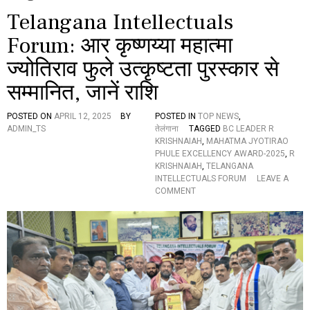
Telangana Intellectuals
Forum: आर कृष्णय्या महात्मा
ज्योतिराव फुले उत्कृष्टता पुरस्कार से
सम्मानित, जानें राशि
POSTED ON
APRIL 12, 2025
BY
POSTED IN
TOP NEWS
,
ADMIN_TS
तेलंगाना
TAGGED
BC LEADER R
KRISHNAIAH
,
MAHATMA JYOTIRAO
PHULE EXCELLENCY AWARD-2025
,
R
KRISHNAIAH
,
TELANGANA
INTELLECTUALS FORUM
LEAVE A
O
COMMENT
N
T
E
L
A
N
G
A
N