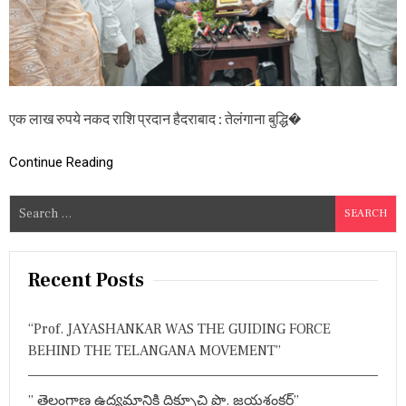
A
I
N
T
E
L
L
एक लाख रुपये नकद राशि प्रदान हैदराबाद : तेलंगाना बुद्धि�
E
C
T
Continue Reading
U
A
L
S
S
e
F
a
O
R
r
Recent Posts
U
c
M
h
:
“Prof. JAYASHANKAR WAS THE GUIDING FORCE
आ
f
BEHIND THE TELANGANA MOVEMENT”
र
o
कृ
r
ष्ण
” తెలంగాణ ఉద్యమానికి దిక్సూచి ప్రొ. జయశంకర్”
य्या
: