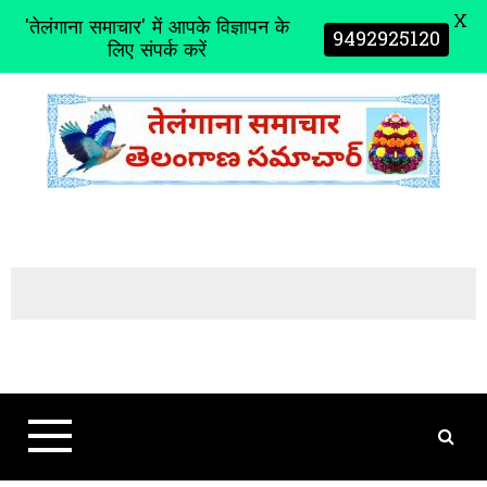
X
'तेलंगाना समाचार' में आपके विज्ञापन के
9492925120
लिए संपर्क करें
S
k
i
p
t
o
c
o
n
t
e
n
t