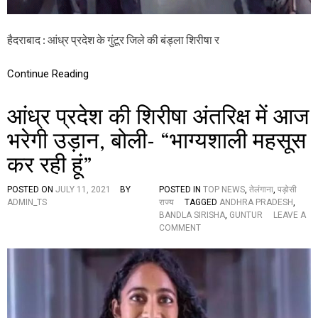
दे
श
की
हैदराबाद : आंध्र प्रदेश के गुंटूर जिले की बंड्ला शिरीषा र
बं
ड्ला
शि
Continue Reading
री
षा
आंध्र प्रदेश की शिरीषा अंतरिक्ष में आज
भरेगी उड़ान, बोली- “भाग्यशाली महसूस
कर रही हूं”
POSTED ON
JULY 11, 2021
BY
POSTED IN
TOP NEWS
,
तेलंगाना
,
पड़ोसी
ADMIN_TS
राज्य
TAGGED
ANDHRA PRADESH
,
BANDLA SIRISHA
,
GUNTUR
LEAVE A
O
COMMENT
N
आं
ध्र
प्र
दे
श
की