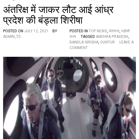
अंतरिक्ष में जाकर लौट आई आंध्र
प्रदेश की बंड्ला शिरीषा
POSTED ON
JULY 12, 2021
BY
POSTED IN
TOP NEWS
,
तेलंगाना
,
पड़ोसी
ADMIN_TS
राज्य
TAGGED
ANDHRA PRADESH
,
BANDLA SIRISHA
,
GUNTUR
LEAVE A
O
COMMENT
N
अं
त
रि
क्ष
में
जा
क
र
लौ
ट
आ
ई
आं
ध्र
प्र