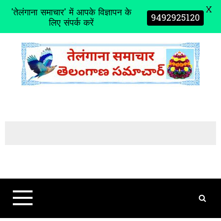
X
'तेलंगाना समाचार' में आपके विज्ञापन के
9492925120
लिए संपर्क करें
S
k
i
p
t
o
c
o
n
t
e
n
t