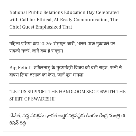
c
ली
म
h
ह
National Public Relations Education Day Celebrated
f
सू
with Call for Ethical, AI-Ready Communication, The
o
स
Chief Guest Emphasized That
क
r
र
:
र
महिला एशिया कप 2026: शेड्यूल जारी, भारत-पाक मुकाबले पर
ही
हूं
सबकी नजरें, जानें कब है सग्राम
”
Big Relief : तमिलनाडु के मुख्यमंत्री विजय को बड़ी राहत, पत्नी ने
वापस लिया तलाक का केस, जानें पूरा मामला
“LET US SUPPORT THE HANDLOOM SECTORWITH THE
SPIRIT OF SWADESHI”
చేనేత, వస్త్ర పరిశ్రమ భారత ఆర్థిక వ్యవస్థకు కీలకం: కేంద్ర మంత్రి జి.
కిషన్ రెడ్డి