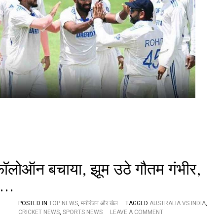
A
L
I
A
V
S
I
N
D
I
A
3
R
D
T
E
S
T
ॉलोऑन बचाया, झूम उठे गौतम गंभीर,
:
हो
मा…
ग
या
POSTED IN
TOP NEWS
,
मनोरंजन और खेल
TAGGED
AUSTRALIA VS INDIA
ड्रा
,
O
CRICKET NEWS
,
SPORTS NEWS
LEAVE A COMMENT
,
N