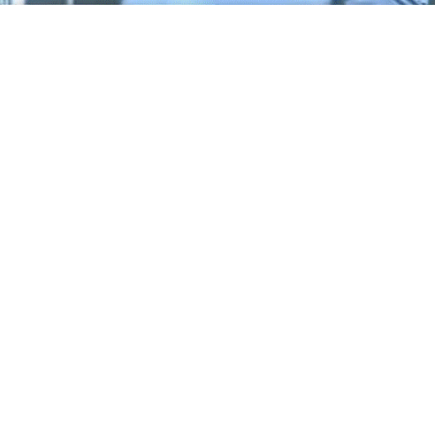
म
उ
ठे
गौ
त
म
गं
भी
र
,
वि
रा
ट
को
ह
ली
,
क
प्ता
न
रो
हि
त
श
र्मा