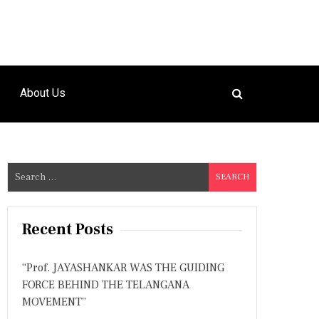
About Us
S
e
a
r
Recent Posts
c
h
“Prof. JAYASHANKAR WAS THE GUIDING
f
FORCE BEHIND THE TELANGANA
o
MOVEMENT”
r