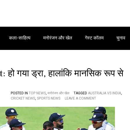
कला-साहित्य
मनोरंजन और खेल
गेस्ट कॉलम
चुनाव
 हो गया ड्रा, हालांकि मानसिक रूप से
POSTED IN
TOP NEWS
,
मनोरंजन और खेल
TAGGED
AUSTRALIA VS INDIA
,
O
CRICKET NEWS
,
SPORTS NEWS
LEAVE A COMMENT
N
A
U
S
T
R